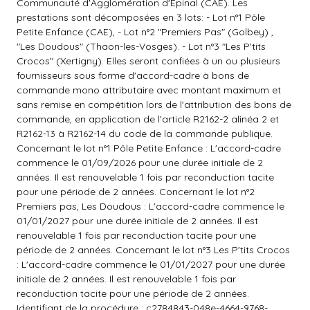
Communauté d'Agglomération d'Épinal (CAE). Les
prestations sont décomposées en 3 lots: - Lot n°1 Pôle
Petite Enfance (CAE), - Lot n°2 "Premiers Pas" (Golbey) ,
"Les Doudous" (Thaon-les-Vosges). - Lot n°3 "Les P'tits
Crocos" (Xertigny). Elles seront confiées à un ou plusieurs
fournisseurs sous forme d'accord-cadre à bons de
commande mono attributaire avec montant maximum et
sans remise en compétition lors de l'attribution des bons de
commande, en application de l'article R2162-2 alinéa 2 et
R2162-13 à R2162-14 du code de la commande publique.
Concernant le lot n°1 Pôle Petite Enfance : L'accord-cadre
commence le 01/09/2026 pour une durée initiale de 2
années. Il est renouvelable 1 fois par reconduction tacite
pour une période de 2 années. Concernant le lot n°2
Premiers pas, Les Doudous : L'accord-cadre commence le
01/01/2027 pour une durée initiale de 2 années. Il est
renouvelable 1 fois par reconduction tacite pour une
période de 2 années. Concernant le lot n°3 Les P'tits Crocos
: L'accord-cadre commence le 01/01/2027 pour une durée
initiale de 2 années. Il est renouvelable 1 fois par
reconduction tacite pour une période de 2 années.
Identifiant de la procédure : c2784843-048e-4664-9768-