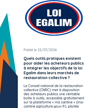
Publié le 22/07/2026
Publié 
Quels outils pratiques existent
L'ache
pour aider les acheteurs publics
attrib
à intégrer les objectifs de la loi
offre 
Egalim dans leurs marchés de
exact
restauration collective ?
spécif
prévue
Le Conseil national de la restauration
consul
collective (CNRC) met à disposition
des acheteurs publics une véritable
Le Cons
boîte à outils, accessible gratuitement
décisio
sur la plateforme « ma cantine » (ma-
strict 
cantine.agriculture.gouv.fr), pilotée
: le rè