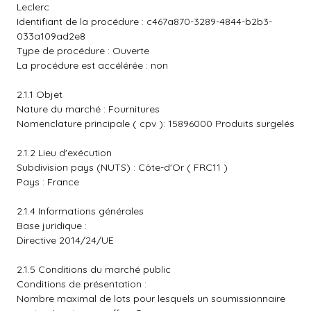
Leclerc
Identifiant de la procédure : c467a870-3289-4844-b2b3-
033a109ad2e8
Type de procédure : Ouverte
La procédure est accélérée : non
2.1.1 Objet
Nature du marché : Fournitures
Nomenclature principale ( cpv ): 15896000 Produits surgelés
2.1.2 Lieu d'exécution
Subdivision pays (NUTS) : Côte-d'Or ( FRC11 )
Pays : France
2.1.4 Informations générales
Base juridique :
Directive 2014/24/UE
2.1.5 Conditions du marché public
Conditions de présentation :
Nombre maximal de lots pour lesquels un soumissionnaire