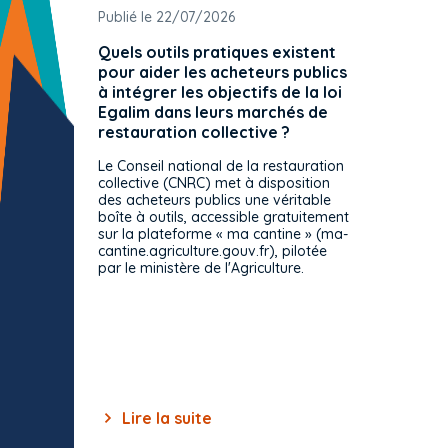
Publié le 22/07/2026
Publié 
Quels outils pratiques existent
L'ache
pour aider les acheteurs publics
attrib
à intégrer les objectifs de la loi
offre 
Egalim dans leurs marchés de
exact
restauration collective ?
spécif
prévue
Le Conseil national de la restauration
consul
collective (CNRC) met à disposition
des acheteurs publics une véritable
Le Cons
boîte à outils, accessible gratuitement
décisio
sur la plateforme « ma cantine » (ma-
strict 
cantine.agriculture.gouv.fr), pilotée
: le rè
par le ministère de l'Agriculture.
s'impos
toutes 
celles-
dépourv
des off
Lire la suite
Lir