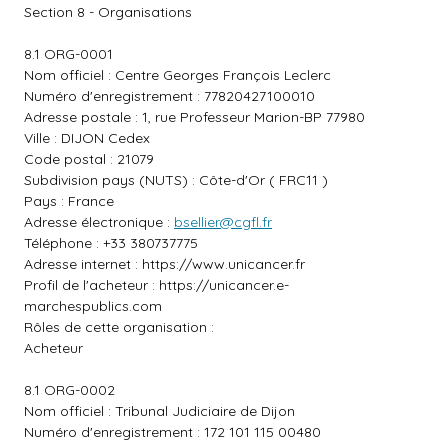
Section 8 - Organisations
8.1 ORG-0001
Nom officiel : Centre Georges François Leclerc
Numéro d'enregistrement : 77820427100010
Adresse postale : 1, rue Professeur Marion-BP 77980
Ville : DIJON Cedex
Code postal : 21079
Subdivision pays (NUTS) : Côte-d'Or ( FRC11 )
Pays : France
Adresse électronique :
bsellier@cgfl.fr
Téléphone : +33 380737775
Adresse internet :
https://www.unicancer.fr
Profil de l'acheteur :
https://unicancer.e-
marchespublics.com
Rôles de cette organisation :
Acheteur
8.1 ORG-0002
Nom officiel : Tribunal Judiciaire de Dijon
Numéro d'enregistrement : 172 101 115 00480