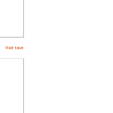
Voir tout
 de la
auté Urbaine
és de
é