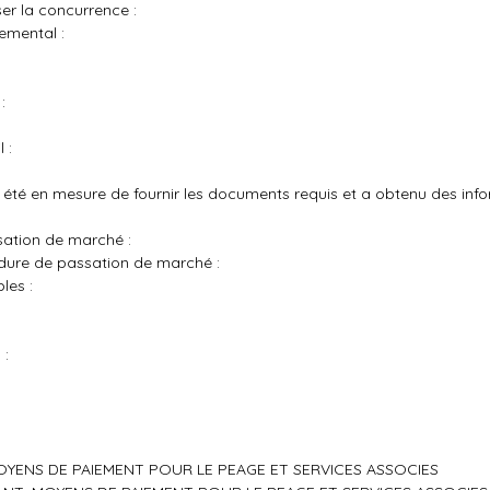
r la concurrence :
emental :
:
 :
été en mesure de fournir les documents requis et a obtenu des inf
ssation de marché :
édure de passation de marché :
les :
 :
OYENS DE PAIEMENT POUR LE PEAGE ET SERVICES ASSOCIES