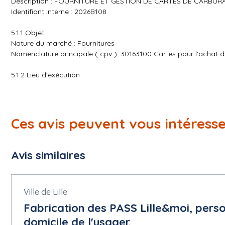
Description : FOURNITURE ET GESTION DE CARTES DE CARBUR
Identifiant interne : 2026B108
5.1.1 Objet
Nature du marché : Fournitures
Nomenclature principale ( cpv ): 30163100 Cartes pour l'achat 
5.1.2 Lieu d'exécution
Adresse postale : Périmètre communautaire
Ville : DUNKERQUE
Code postal : 59140
Subdivision pays (NUTS) : Nord ( FRE11 )
Ces avis peuvent vous intéress
Pays : France
Informations complémentaires :
Avis similaires
5.1.3 Durée estimée
Date de début : 18/09/2026
Date de fin de durée : 18/09/2030
Ville de Lille
5.1.5 Valeur
Fabrication des PASS Lille&moi, perso
Valeur maximale de l'accord-cadre : 10,000,000 Euro
domicile de l'usager.