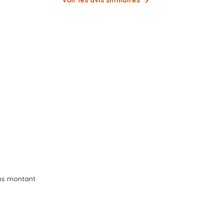
Voir les avis similaires
ans montant