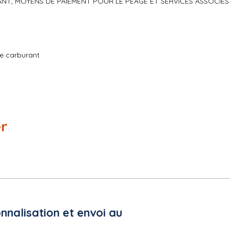
ANT, MOYENS DE PAIEMENT POUR LE PEAGE ET SERVICES ASSOCIES
de carburant
er
nnalisation et envoi au