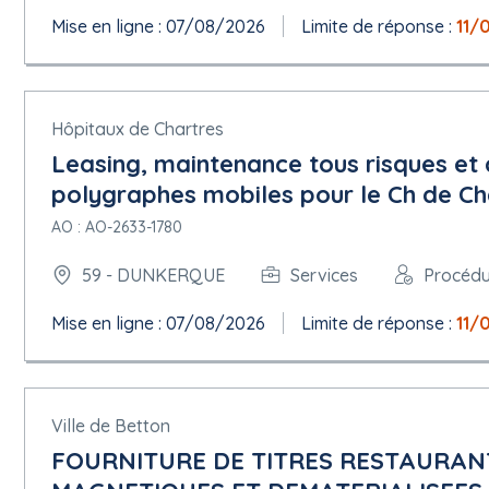
Mise en ligne : 07/08/2026
Limite de réponse :
11/
5.1.11 Documents de marché
Adresse des documents de marché :
https://www.marches-secur
5.1.12 Conditions du marché public
Conditions de présentation :
Hôpitaux de Chartres
Présentation par voie électronique : Requise
Leasing, maintenance tous risques e
Adresse de présentation :
https://www.marches-securises.fr
polygraphes mobiles pour le Ch de C
Langues dans lesquelles les offres ou demandes de participation
Catalogue électronique : Non autorisée
AO : AO-2633-1780
Variantes : Non autorisée
Les soumissionnaires peuvent présenter plusieurs offres : Non a
59 - DUNKERQUE
Services
Procédu
Date limite de réception des offres :
Mise en ligne : 07/08/2026
Limite de réponse :
11/
18/06/2026 à 12:00
Date limite de validité de l'offre : 4 Mois
Ville de Betton
Conditions du marché :
Le marché doit être exécuté dans le cadre de programmes d'em
FOURNITURE DE TITRES RESTAURAN
Facturation en ligne : Requise