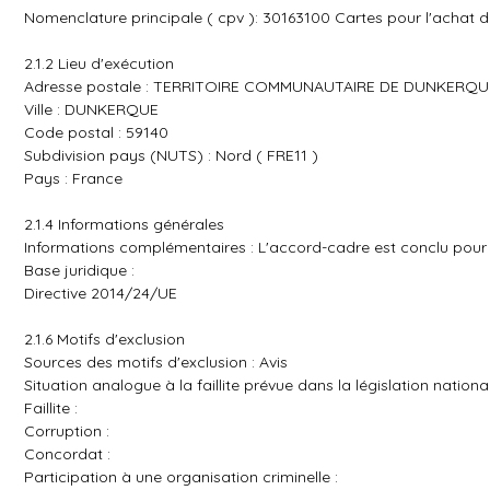
Nomenclature principale ( cpv ): 30163100 Cartes pour l'achat 
2.1.2 Lieu d'exécution
Adresse postale : TERRITOIRE COMMUNAUTAIRE DE DUNKERQU
Ville : DUNKERQUE
Code postal : 59140
Subdivision pays (NUTS) : Nord ( FRE11 )
Pays : France
2.1.4 Informations générales
Informations complémentaires : L'accord-cadre est conclu pour 4
Base juridique :
Directive 2014/24/UE
2.1.6 Motifs d'exclusion
Sources des motifs d'exclusion : Avis
Situation analogue à la faillite prévue dans la législation national
Faillite :
Corruption :
Concordat :
Participation à une organisation criminelle :