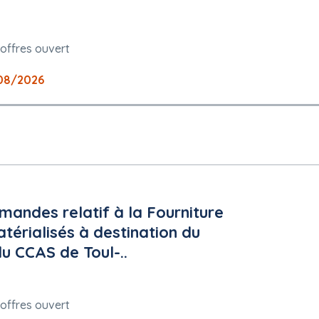
UE
i
'offres ouvert
08/2026
r 40 points 1 : Nombre total de stations accessibles sur le territoire
nce entre la station la plus proche et les bâtiments de la Commun
ndes relatif à la Fourniture
e réseau autoroutier - Note sur 5 points
atérialisés à destination du
u CCAS de Toul-..
0 points. Ergonomie et facilité d'utilisation de la plateforme Possibilit
ns Qualité des outils de reporting Présence d'alertes Accessibilit
'offres ouvert
e exprimée par des critères : Se référer au RC.