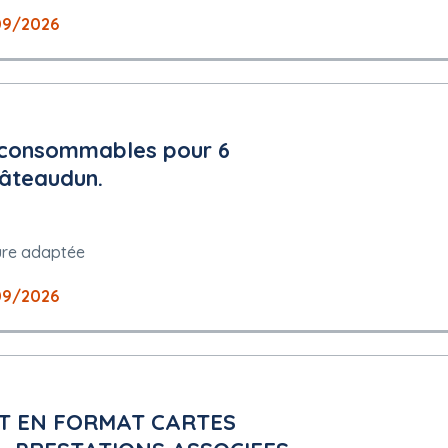
09/2026
ises.fr
t consommables pour 6
hâteaudun.
 peuvent être présentées : français
utorisée
re adaptée
09/2026
plois protégés : Non
T EN FORMAT CARTES