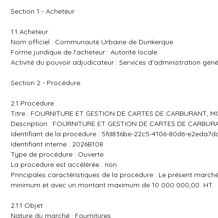
Section 1 - Acheteur
1.1 Acheteur
Nom officiel : Communauté Urbaine de Dunkerque
Forme juridique de l'acheteur : Autorité locale
Activité du pouvoir adjudicateur : Services d'administration géné
Section 2 - Procédure
2.1 Procédure
Titre : FOURNITURE ET GESTION DE CARTES DE CARBURANT, M
Description : FOURNITURE ET GESTION DE CARTES DE CARBUR
Identifiant de la procédure : 5fd836be-22c5-4106-80d6-e2eda7d
Identifiant interne : 2026B108
Type de procédure : Ouverte
La procédure est accélérée : non
Principales caractéristiques de la procédure : Le présent ma
minimum et avec un montant maximum de 10 000 000,00  HT.
2.1.1 Objet
Nature du marché : Fournitures