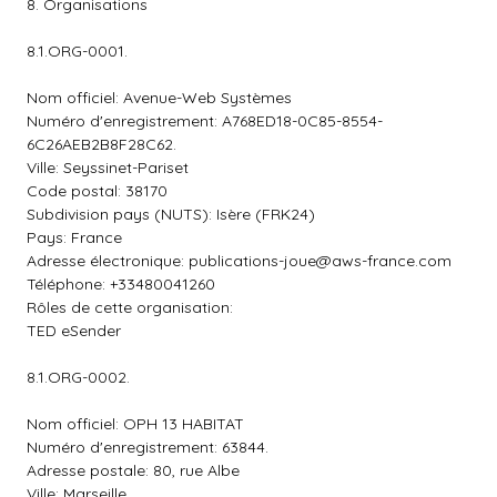
8. Organisations
8.1.ORG-0001.
Nom officiel: Avenue-Web Systèmes
Numéro d'enregistrement: A768ED18-0C85-8554-
6C26AEB2B8F28C62.
Ville: Seyssinet-Pariset
Code postal: 38170
Subdivision pays (NUTS): Isère (FRK24)
Pays: France
Adresse électronique:
publications-joue@aws-france.com
Téléphone: +33480041260
Rôles de cette organisation:
TED eSender
8.1.ORG-0002.
Nom officiel: OPH 13 HABITAT
Numéro d'enregistrement: 63844.
Adresse postale: 80, rue Albe
Ville: Marseille