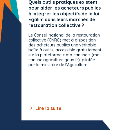
Quels outils pratiques existent
L'ache
pour aider les acheteurs publics
attrib
à intégrer les objectifs de la loi
offre 
Egalim dans leurs marchés de
exact
restauration collective ?
spécif
prévue
Le Conseil national de la restauration
consul
collective (CNRC) met à disposition
des acheteurs publics une véritable
Le Cons
boîte à outils, accessible gratuitement
décisio
sur la plateforme « ma cantine » (ma-
strict 
cantine.agriculture.gouv.fr), pilotée
: le rè
par le ministère de l'Agriculture.
s'impos
toutes 
celles-
dépourv
des off
Lire la suite
Lir
Item
1