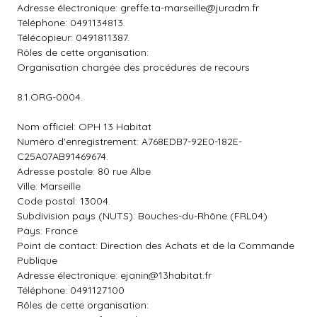
Adresse électronique:
greffe.ta-marseille@juradm.fr
Téléphone: 0491134813.
Télécopieur: 0491811387.
Rôles de cette organisation:
Organisation chargée des procédures de recours
8.1.ORG-0004.
Nom officiel: OPH 13 Habitat
Numéro d'enregistrement: A768EDB7-92E0-182E-
C25A07AB91469674.
Adresse postale: 80 rue Albe
Ville: Marseille
Code postal: 13004.
Subdivision pays (NUTS): Bouches-du-Rhône (FRL04)
Pays: France
Point de contact: Direction des Achats et de la Commande
Publique
Adresse électronique:
ejanin@13habitat.fr
Téléphone: 0491127100
Rôles de cette organisation: