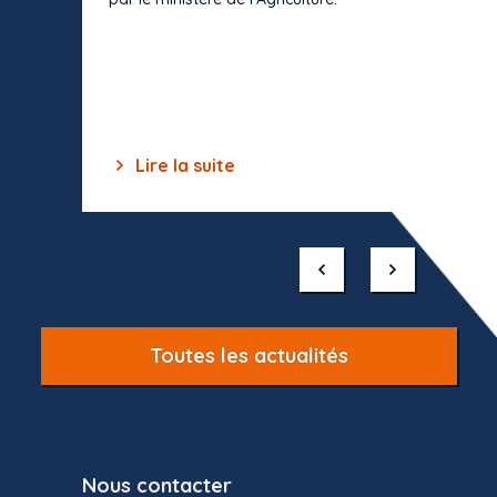
s'impos
toutes 
celles-
dépourv
des off
Lire la suite
Lir
Item
1
of
10
Toutes les actualités
Nous contacter