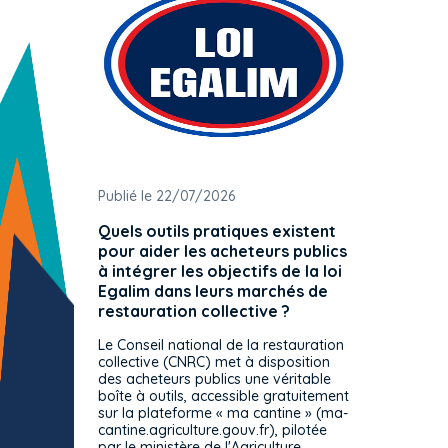
Publié le 22/07/2026
Publié 
Quels outils pratiques existent
L'ache
pour aider les acheteurs publics
attrib
à intégrer les objectifs de la loi
offre 
Egalim dans leurs marchés de
exact
restauration collective ?
spécif
prévue
Le Conseil national de la restauration
consul
collective (CNRC) met à disposition
des acheteurs publics une véritable
Le Cons
boîte à outils, accessible gratuitement
décisio
sur la plateforme « ma cantine » (ma-
strict 
cantine.agriculture.gouv.fr), pilotée
: le rè
par le ministère de l'Agriculture.