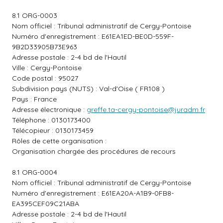
8.1 ORG-0003
Nom officiel : Tribunal administratif de Cergy-Pontoise
Numéro d'enregistrement : E61EA1ED-BE0D-559F-
9B2D33905B73E963
Adresse postale : 2-4 bd de l'Hautil
Ville : Cergy-Pontoise
Code postal : 95027
Subdivision pays (NUTS) : Val-d'Oise ( FR108 )
Pays : France
Adresse électronique :
greffe.ta-cergy-pontoise@juradm.fr
Téléphone : 0130173400
Télécopieur : 0130173459
Rôles de cette organisation :
Organisation chargée des procédures de recours
8.1 ORG-0004
Nom officiel : Tribunal administratif de Cergy-Pontoise
Numéro d'enregistrement : E61EA20A-A1B9-0FB8-
EA395CEF09C21ABA
Adresse postale : 2-4 bd de l'Hautil