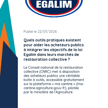
Publié le 22/07/2026
Publié 
Quels outils pratiques existent
L'ache
pour aider les acheteurs publics
attrib
à intégrer les objectifs de la loi
offre 
Egalim dans leurs marchés de
exact
restauration collective ?
spécif
prévue
Le Conseil national de la restauration
consul
collective (CNRC) met à disposition
des acheteurs publics une véritable
Le Cons
boîte à outils, accessible gratuitement
décisio
sur la plateforme « ma cantine » (ma-
strict 
cantine.agriculture.gouv.fr), pilotée
: le rè
par le ministère de l'Agriculture.
s'impos
toutes 
celles-
dépourv