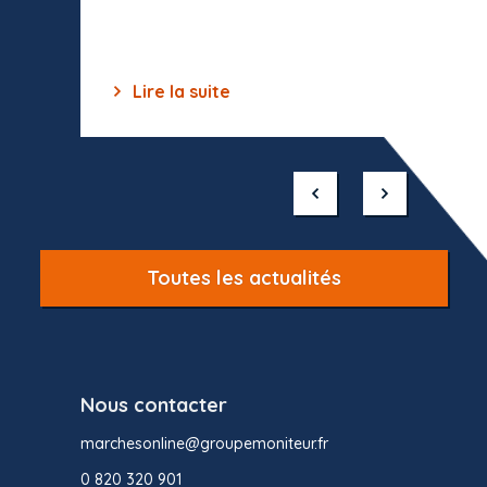
des off
Lire la suite
Lir
Item
1
of
10
Toutes les actualités
Nous contacter
marchesonline@groupemoniteur.fr
0 820 320 901