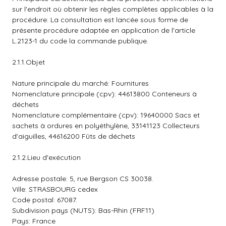
sur l'endroit où obtenir les règles complètes applicables à la
procédure: La consultation est lancée sous forme de
présente procédure adaptée en application de l'article
L.2123-1 du code la commande publique.
2.1.1.Objet
Nature principale du marché: Fournitures
Nomenclature principale (cpv): 44613800 Conteneurs à
déchets
Nomenclature complémentaire (cpv): 19640000 Sacs et
sachets à ordures en polyéthylène, 33141123 Collecteurs
d'aiguilles, 44616200 Fûts de déchets
2.1.2.Lieu d'exécution
Adresse postale: 5, rue Bergson CS 30038.
Ville: STRASBOURG cedex
Code postal: 67087.
Subdivision pays (NUTS): Bas-Rhin (FRF11)
Pays: France