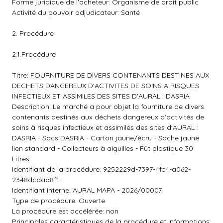
Forme juridique de l'acheteur: Organisme de droit public
Activité du pouvoir adjudicateur: Santé
2. Procédure
2.1.Procédure
Titre: FOURNITURE DE DIVERS CONTENANTS DESTINES AUX
DECHETS DANGEREUX D'ACTIVITES DE SOINS A RISQUES
INFECTIEUX ET ASSIMILES DES SITES D'AURAL : DASRIA
Description: Le marché a pour objet la fourniture de divers
contenants destinés aux déchets dangereux d'activités de
soins à risques infectieux et assimilés des sites d'AURAL :
DASRIA - Sacs DASRIA - Carton jaune/écru - Sache jaune
lien standard - Collecteurs à aiguilles - Fût plastique 30
Litres
Identifiant de la procédure: 9252229d-7397-4fc4-a062-
2348dcdaa8f1.
Identifiant interne: AURAL MAPA - 2026/00007.
Type de procédure: Ouverte
La procédure est accélérée: non
Principales caractéristiques de la procédure et informations