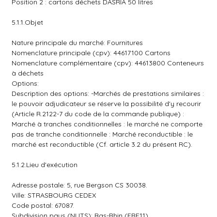
Position 2 : cartons déchets DASRIA 50 litres
5.1.1.Objet
Nature principale du marché: Fournitures
Nomenclature principale (cpv): 44617100 Cartons
Nomenclature complémentaire (cpv): 44613800 Conteneurs
à déchets
Options:
Description des options: -Marchés de prestations similaires :
le pouvoir adjudicateur se réserve la possibilité d'y recourir
(Article R.2122-7 du code de la commande publique) :
Marché à tranches conditionnelles : le marché ne comporte
pas de tranche conditionnelle : Marché reconductible : le
marché est reconductible (Cf. article 3.2 du présent RC).
5.1.2.Lieu d'exécution
Adresse postale: 5, rue Bergson CS 30038.
Ville: STRASBOURG CEDEX
Code postal: 67087.
Subdivision pays (NUTS): Bas-Rhin (FRF11)