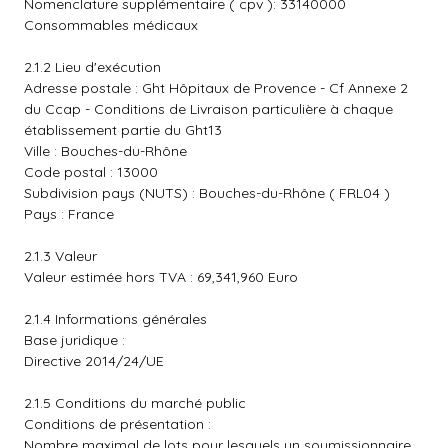
Nomenclature supplémentaire ( cpv ): 33140000
Consommables médicaux
2.1.2 Lieu d'exécution
Adresse postale : Ght Hôpitaux de Provence - Cf Annexe 2
du Ccap - Conditions de Livraison particulière à chaque
établissement partie du Ght13
Ville : Bouches-du-Rhône
Code postal : 13000
Subdivision pays (NUTS) : Bouches-du-Rhône ( FRL04 )
Pays : France
2.1.3 Valeur
Valeur estimée hors TVA : 69,341,960 Euro
2.1.4 Informations générales
Base juridique :
Directive 2014/24/UE
2.1.5 Conditions du marché public
Conditions de présentation :
Nombre maximal de lots pour lesquels un soumissionnaire