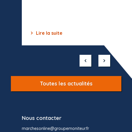
celles-
dépourv
des off
Lire la suite
Lir
Item
1
of
10
Toutes les actualités
Nous contacter
marchesonline@groupemoniteur.fr