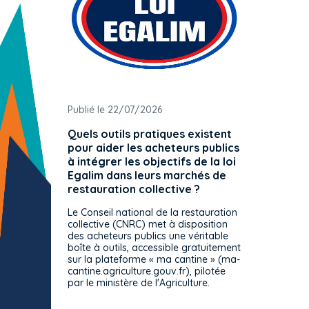
Publié le 22/07/2026
Publié 
Quels outils pratiques existent
L'ache
pour aider les acheteurs publics
attrib
à intégrer les objectifs de la loi
offre 
Egalim dans leurs marchés de
exact
restauration collective ?
spécif
prévue
Le Conseil national de la restauration
consul
collective (CNRC) met à disposition
des acheteurs publics une véritable
Le Cons
boîte à outils, accessible gratuitement
décisio
sur la plateforme « ma cantine » (ma-
strict 
cantine.agriculture.gouv.fr), pilotée
: le rè
par le ministère de l'Agriculture.
s'impos
toutes 