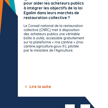
pour aider les acheteurs publics
attrib
à intégrer les objectifs de la loi
offre 
Egalim dans leurs marchés de
exact
restauration collective ?
spécif
prévue
Le Conseil national de la restauration
consul
collective (CNRC) met à disposition
des acheteurs publics une véritable
Le Cons
boîte à outils, accessible gratuitement
décisio
sur la plateforme « ma cantine » (ma-
strict 
cantine.agriculture.gouv.fr), pilotée
: le rè
par le ministère de l'Agriculture.
s'impos
toutes 
celles-
dépourv
des off
Lire la suite
Lir
Item
1