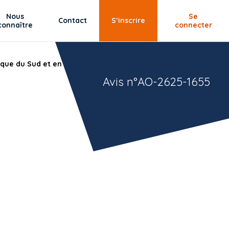
Nous
Se
Contact
S’inscrire
connaître
connecter
ique du Sud et en France.
Avis n°AO-2625-1655