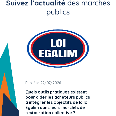
Suivez l’actualité
des marchés
publics
Publié le 22/07/2026
Publié 
Quels outils pratiques existent
L'ache
pour aider les acheteurs publics
attrib
à intégrer les objectifs de la loi
offre 
Egalim dans leurs marchés de
exact
restauration collective ?
spécif