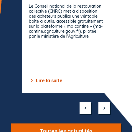
prévue
Le Conseil national de la restauration
consul
collective (CNRC) met à disposition
des acheteurs publics une véritable
Le Cons
boîte à outils, accessible gratuitement
décisio
sur la plateforme « ma cantine » (ma-
strict 
cantine.agriculture.gouv.fr), pilotée
: le rè
par le ministère de l'Agriculture.
s'impos
toutes 
celles-
dépourv
des off
Lire la suite
Lir
Item
1
of
10
Toutes les actualités