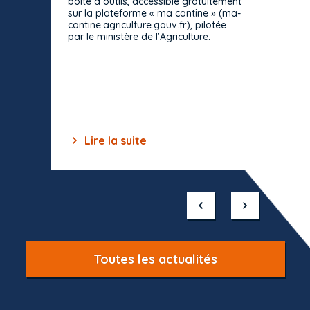
boîte à outils, accessible gratuitement
décisio
sur la plateforme « ma cantine » (ma-
strict 
cantine.agriculture.gouv.fr), pilotée
: le rè
par le ministère de l'Agriculture.
s'impos
toutes 
celles-
dépourv
des off
Lire la suite
Lir
Item
1
of
10
Toutes les actualités