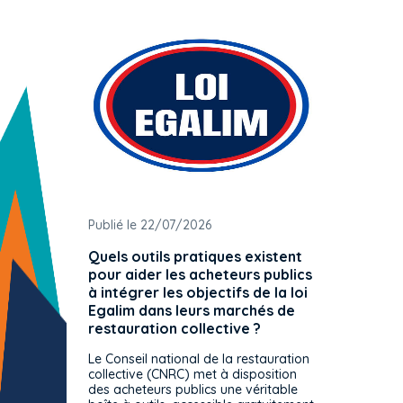
Publié le 22/07/2026
Publié 
Quels outils pratiques existent
L'ache
pour aider les acheteurs publics
attrib
à intégrer les objectifs de la loi
offre 
Egalim dans leurs marchés de
exact
restauration collective ?
spécif
prévue
Le Conseil national de la restauration
consul
collective (CNRC) met à disposition
des acheteurs publics une véritable
Le Cons