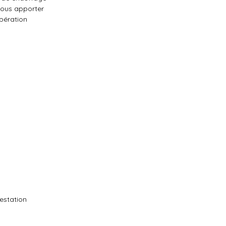
nous apporter
pération
restation