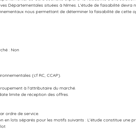
ives Départementales situées à Nîmes. L'étude de faisabilité devra 
nnementaux nous permettant de déterminer la faisabilité de cette o
s
rché : Non
ironnementales (cf RC, CCAP).
roupement à l'attributaire du marché.
date limite de réception des offres.
ar ordre de service.
n en lots séparés pour les motifs suivants : L'étude constitue une p
lot