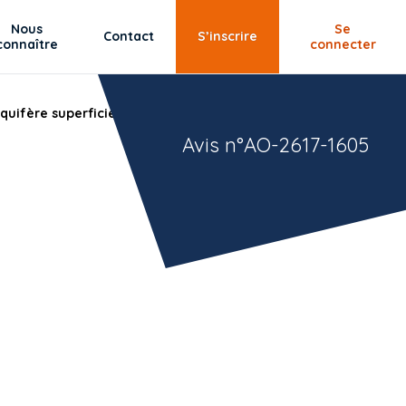
Nous
Se
Contact
S’inscrire
connaître
connecter
quifère superficiel ou sur champ de sondes
Avis n°AO-2617-1605