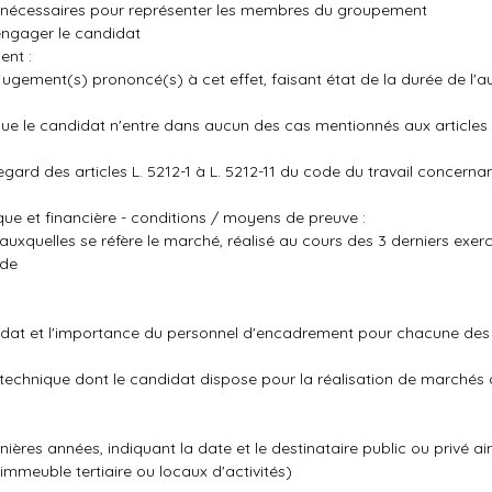
ns nécessaires pour représenter les membres du groupement
engager le candidat
ent :
jugement(s) prononcé(s) à cet effet, faisant état de la durée de l'a
 que le candidat n'entre dans aucun des cas mentionnés aux articles 
egard des articles L. 5212-1 à L. 5212-11 du code du travail concerna
ue et financière - conditions / moyens de preuve :
auxquelles se réfère le marché, réalisé au cours des 3 derniers exerc
 de
didat et l'importance du personnel d'encadrement pour chacune des 
ent technique dont le candidat dispose pour la réalisation de marché
nières années, indiquant la date et le destinataire public ou privé ai
immeuble tertiaire ou locaux d'activités)