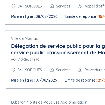
écartée.
Après avoir effectué la visite du site ou à défaut, à la prise e
84 - SORGUES
Services
Appel d'off
connaissance suffisante des lieux lui permettant d'apprécier just
qui lui incombent au titre de l'accord-cadre.
Mise en ligne : 08/08/2026
Limite de réponse :
15/
Date d'envoi du présent avis à la publication :
05/06/2026
Ville de Mornas
Délégation de service public pour la g
service public d'assainissement de Mo
AO : AO-2633-1890
84 - SORGUES
Services
Procédure 
Mise en ligne : 07/08/2026
Limite de réponse :
21/
Luberon Monts de Vaucluse Agglomératio n