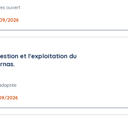
n compte des exigences des pièces du DCE, chaque candidat est réput
res ouvert
ement les difficultés inhérentes au site et d'effectuer correctement 
09/2026
estion et l'exploitation du
rnas.
adaptée
09/2026