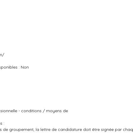
m/
ponibles : Non
essionnelle - conditions / moyens de
s :
cas de groupement, la lettre de candidature doit être signée par c