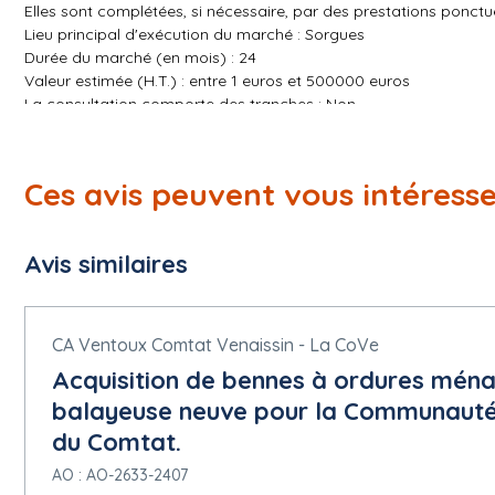
Elles sont complétées, si nécessaire, par des prestations ponctu
Lieu principal d'exécution du marché : Sorgues
Durée du marché (en mois) : 24
Valeur estimée (H.T.) : entre 1 euros et 500000 euros
La consultation comporte des tranches : Non
La consultation prévoit une réservation de tout ou partie du mar
Non
Marché alloti : Non
Ces avis peuvent vous intéress
Section 6 - Informations Complementaires
Visite obligatoire : Non
Autres informations complémentaires : Les opérateurs économiqu
Avis similaires
peuvent visiter tout site afin d'appréhender l'importance des pres
proposition.
Les opérateurs économiques souhaitant effectuer une visite de 
Adjudicateur via le profil d'acheteur, sur la plateforme de démat
CA Ventoux Comtat Venaissin - La CoVe
site devront se dérouler au plus tard le 30 juin 2026 à 17h00.
Acquisition de bennes à ordures ména
A réception de la demande de visite, le Pouvoir Adjudicateur tr
délai susvisé.
balayeuse neuve pour la Communauté
A l'issue de la visite de site, une feuille d'émargement peut être
du Comtat.
l'offre du candidat.
Le candidat soumissionnaire qui n'aura pas effectué la visite du 
AO : AO-2633-2407