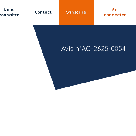
Nous
Se
Contact
S’inscrire
connaître
connecter
Avis n°AO-2625-0054