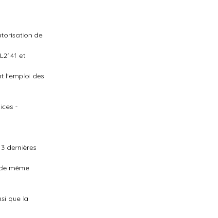
utorisation de
L2141 et
nt l'emploi des
ices -
3 dernières
s de même
nsi que la