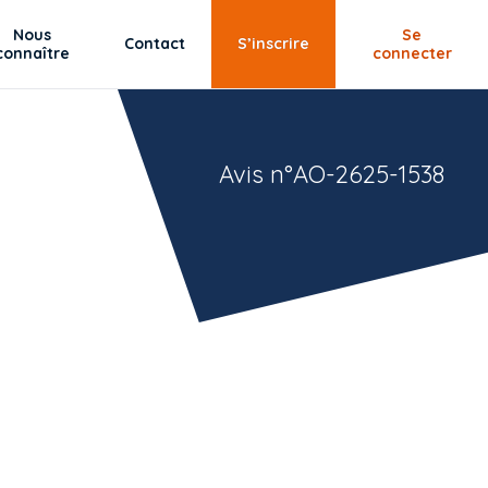
Nous
Se
Contact
S’inscrire
connaître
connecter
Avis n°AO-2625-1538