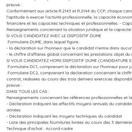
preuve :
Conformément aux article R.2143 et R.2144 du CCP, chaque candid
l'aptitude à exercer l'activité professionnelle, la capacité écono
financière et les capacités techniques et professionnelles. - Ca
Renseignements concernant la situation juridique et la capacité
SI VOUS CANDIDATEZ AVEC LE DISPOSITIF DUME
 Formulaire DUME, dans lequel figure :
- la déclaration sur l'honneur que le candidat n'entre dans aucu
- le chiffre d'affaires global concernant les prestations objet d
SI VOUS CANDIDATEZ HORS DISPOSITIF DUME (CANDIDATURE 
 Formulaire DC1, comprenant la déclaration sur l'honneur pour j
 Formulaire DC2, comprenant la déclaration concernant le chiffre
contrat, réalisées au cours des trois derniers exercices disponi
preuve :
DANS TOUS LES CAS :
Renseignements concernant les références professionnelles et l
- Déclaration indiquant les effectifs moyens annuels du candid
années
- Déclaration indiquant les moyens techniques du candidat
- Liste des principales fournitures livrées au cours des 3 dernière
Technique d'achat : Accord-cadre