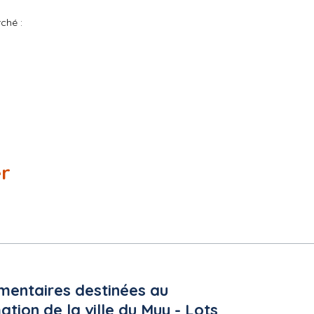
ché :
er
imentaires destinées au
ation de la ville du Muy - Lots