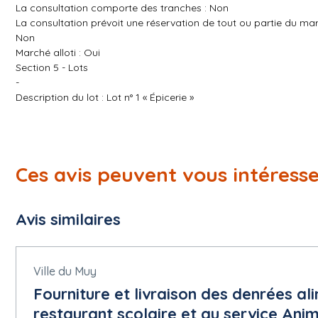
La consultation comporte des tranches : Non
La consultation prévoit une réservation de tout ou partie du mar
Non
Marché alloti : Oui
Section 5 - Lots
-
Description du lot : Lot n° 1 « Épicerie »
Code(s) CPV additionnel(s) - Descripteur principal : 15800000
Lieu d'exécution du lot : ALSH « Les Sigues »
Base des Loisirs
Ces avis peuvent vous intéress
1520 Chemin Henri JULIEN
83590 GONFARON
ALSH « Côté Sud »
Avis similaires
Ecole élémentaire Marie-Claude VAILLANT COUTURIER
Rue Pierre Curie
83660 CARNOULES -
Description du lot : Lot n° 2 « Produits laitiers et crèmerie »
Ville du Muy
Fourniture et livraison des denrées al
Code(s) CPV additionnel(s) - Descripteur principal : 15500000
Lieu d'exécution du lot : ALSH « Les Sigues »
restaurant scolaire et au service Anim