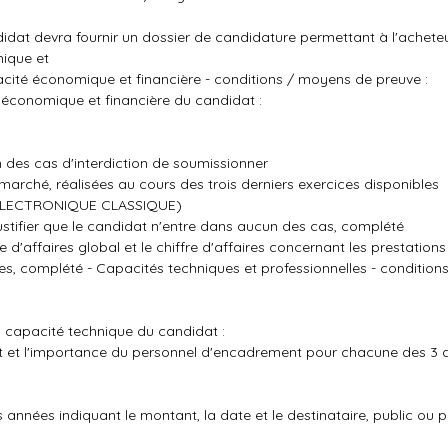
at devra fournir un dossier de candidature permettant à l'acheteur
mique et
pacité économique et financière - conditions / moyens de preuve :
 économique et financière du candidat :
n des cas d'interdiction de soumissionner
u marché, réalisées au cours des trois derniers exercices disponibles
ELECTRONIQUE CLASSIQUE)
ustifier que le candidat n'entre dans aucun des cas, complété
 d'affaires global et le chiffre d'affaires concernant les prestations
bles, complété - Capacités techniques et professionnelles - conditio
a capacité technique du candidat :
at et l'importance du personnel d'encadrement pour chacune des 3 
s années indiquant le montant, la date et le destinataire, public ou p