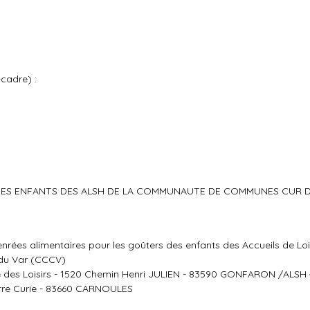
-cadre) :
ER DES ENFANTS DES ALSH DE LA COMMUNAUTE DE COMMUNES CUR 
denrées alimentaires pour les goûters des enfants des Accueils de Loi
du Var (CCCV)
ase des Loisirs - 1520 Chemin Henri JULIEN - 83590 GONFARON /ALSH 
rre Curie - 83660 CARNOULES