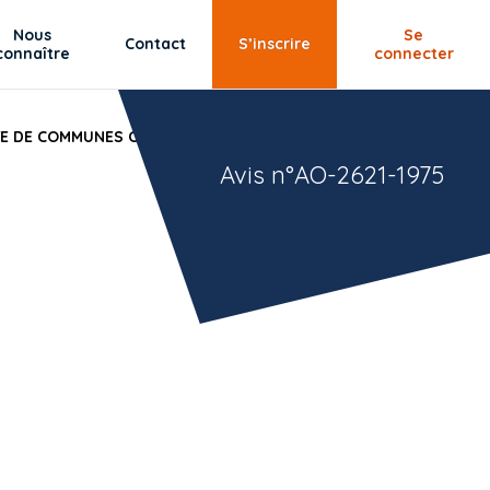
Nous
Se
Contact
S’inscrire
connaître
connecter
TE DE COMMUNES C¿UR DU VAR
Avis n°AO-2621-1975