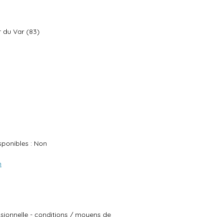
du Var (83)
ponibles : Non
m
essionnelle - conditions / moyens de