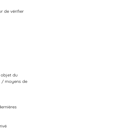
 de vérifier
 objet du
ns / moyens de
dernières
rivé