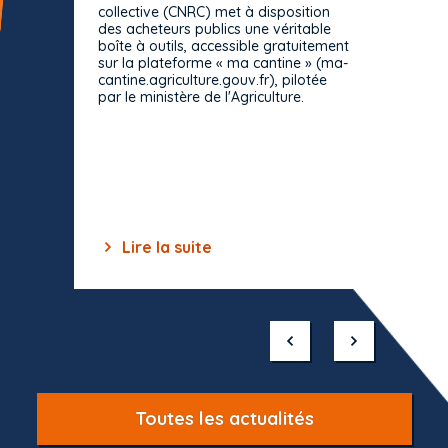
consul
collective (CNRC) met à disposition
des acheteurs publics une véritable
Le Cons
boîte à outils, accessible gratuitement
décisio
sur la plateforme « ma cantine » (ma-
strict 
cantine.agriculture.gouv.fr), pilotée
: le rè
par le ministère de l'Agriculture.
s'impos
toutes 
celles-
dépourv
des off
Lire la suite
Lir
Item
1
of
10
Toutes les actualités