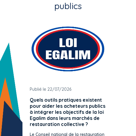
publics
Publié le 22/07/2026
Publié 
Quels outils pratiques existent
L'ache
pour aider les acheteurs publics
attrib
à intégrer les objectifs de la loi
offre 
Egalim dans leurs marchés de
exact
restauration collective ?
spécif
prévue
Le Conseil national de la restauration