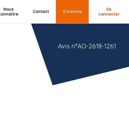
Nous
Se
Contact
S’inscrire
connaître
connecter
Avis n°AO-2618-1261