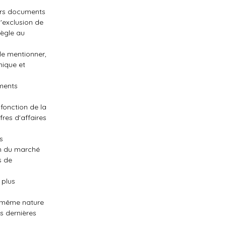
eurs documents
d'exclusion de
règle au
le mentionner,
mique et
ements
fonction de la
fres d'affaires
s
on du marché
s de
 plus
de même nature
s dernières