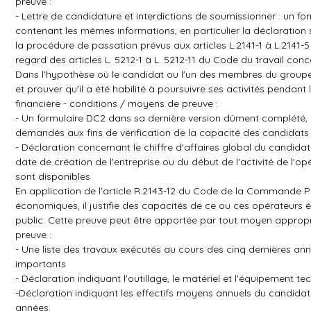
preuve :
- Lettre de candidature et interdictions de soumissionner : un 
contenant les mêmes informations, en particulier la déclaration 
la procédure de passation prévus aux articles L.2141-1 à L.2141-
regard des articles L. 5212-1 à L. 5212-11 du Code du travail con
Dans l'hypothèse où le candidat ou l'un des membres du groupem
et prouver qu'il a été habilité à poursuivre ses activités pendan
financière - conditions / moyens de preuve :
- Un formulaire DC2 dans sa dernière version dûment complété,
demandés aux fins de vérification de la capacité des candidats c
- Déclaration concernant le chiffre d'affaires global du candida
date de création de l'entreprise ou du début de l'activité de l'o
sont disponibles
En application de l'article R.2143-12 du Code de la Commande Pu
économiques, il justifie des capacités de ce ou ces opérateurs 
public. Cette preuve peut être apportée par tout moyen appropri
preuve :
- Une liste des travaux exécutés au cours des cinq dernières ann
importants
- Déclaration indiquant l'outillage, le matériel et l'équipement
-Déclaration indiquant les effectifs moyens annuels du candida
années.