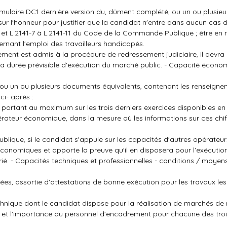
formulaire DC1 dernière version du, dûment complété, ou un ou plusi
sur l'honneur pour justifier que la candidat n'entre dans aucun cas 
5 et L.2141-7 à L.2141-11 du Code de la Commande Publique ; être en 
cernant l'emploi des travailleurs handicapés.
ent est admis à la procédure de redressement judiciaire, il devra 
t la durée prévisible d'exécution du marché public. - Capacité écono
 ou un ou plusieurs documents équivalents, contenant les renseign
i- après :
t portant au maximum sur les trois derniers exercices disponibles en 
pérateur économique, dans la mesure où les informations sur ces chif
blique, si le candidat s'appuie sur les capacités d'autres opérateur
économiques et apporte la preuve qu'il en disposera pour l'exécuti
é. - Capacités techniques et professionnelles - conditions / moyen
ées, assortie d'attestations de bonne exécution pour les travaux les
 technique dont le candidat dispose pour la réalisation de marchés 
t et l'importance du personnel d'encadrement pour chacune des troi