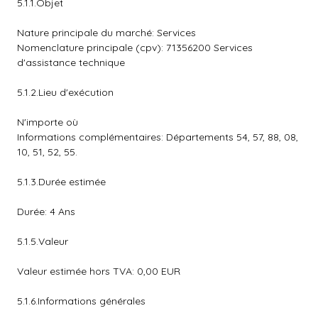
5.1.1.Objet
Nature principale du marché: Services
Nomenclature principale (cpv): 71356200 Services
d'assistance technique
5.1.2.Lieu d'exécution
N'importe où
Informations complémentaires: Départements 54, 57, 88, 08,
10, 51, 52, 55.
5.1.3.Durée estimée
Durée: 4 Ans
5.1.5.Valeur
Valeur estimée hors TVA: 0,00 EUR
5.1.6.Informations générales