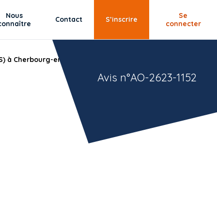
Nous
Se
Contact
S’inscrire
connaître
connecter
AS) à Cherbourg-en-Cotentin (50) - Macro-lot :
Avis n°AO-2623-1152