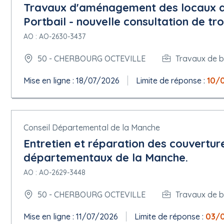
5.1.11 Documents de marché
Travaux d'aménagement des locaux ag
Adresse des documents de marché :
https://www.marches-publ
Portbail - nouvelle consultation de troi
Canal de communication ad hoc :
Nom : AW Solutions
AO : AO-2630-3437
5.1.12 Conditions du marché public
50 - CHERBOURG OCTEVILLE
Travaux de b
Conditions de présentation :
Présentation par voie électronique : Requise
Mise en ligne : 18/07/2026
Limite de réponse :
10/
Adresse de présentation :
https://www.marches-publics.info/m
Langues dans lesquelles les offres ou demandes de participation
Catalogue électronique : Non autorisée
Variantes : Non autorisée
Conseil Départemental de la Manche
Entretien et réparation des couvertu
Date limite de réception des offres :
25/06/2026 à 16:00
départementaux de la Manche.
AO : AO-2629-3448
Date limite de validité de l'offre : 5 Mois
Informations relatives à l'ouverture publique :
50 - CHERBOURG OCTEVILLE
Travaux de b
Date d'ouverture : 26/06/2026 à 09:00
Conditions du marché :
Mise en ligne : 11/07/2026
Limite de réponse :
03/
Le marché doit être exécuté dans le cadre de programmes d'em