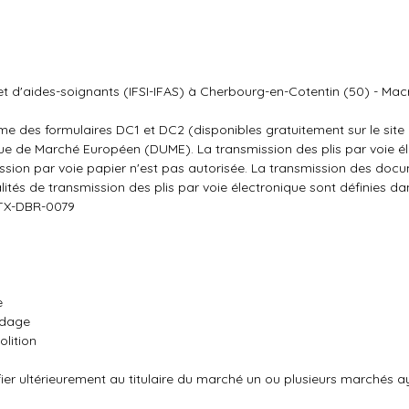
s et d'aides-soignants (IFSI-IFAS) à Cherbourg-en-Cotentin (50) - Macr
rme des formulaires DC1 et DC2 (disponibles gratuitement sur le site
ue de Marché Européen (DUME). La transmission des plis par voie é
ssion par voie papier n'est pas autorisée. La transmission des doc
lités de transmission des plis par voie électronique sont définies da
-TX-DBR-0079
e
rdage
lition
nfier ultérieurement au titulaire du marché un ou plusieurs marchés 