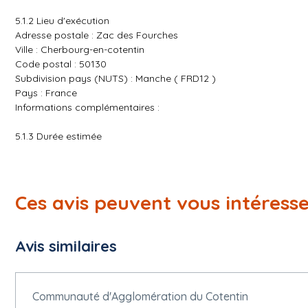
5.1.2 Lieu d'exécution
Adresse postale : Zac des Fourches
Ville : Cherbourg-en-cotentin
Code postal : 50130
Subdivision pays (NUTS) : Manche ( FRD12 )
Pays : France
Informations complémentaires :
5.1.3 Durée estimée
Date de début : 01/10/2026
Durée : 16 Mois
5.1.4 Renouvellement
Ces avis peuvent vous intéress
Nombre maximal de renouvellements : 0
5.1.6 Informations générales
Avis similaires
Participation réservée : La participation n'est pas réservée.
Projet de passation de marché non financé par des fonds de l'
Le marché relève de l'accord sur les marchés publics (AMP) : ou
Communauté d'Agglomération du Cotentin