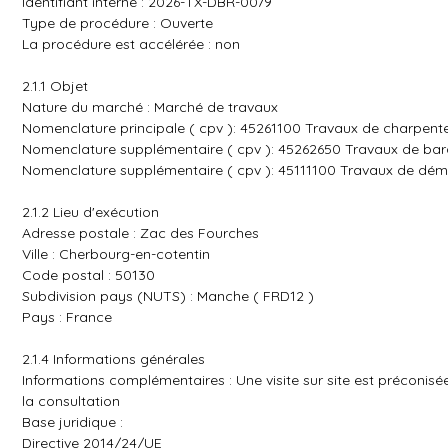
Identifiant interne : 2026-TX-DBR-0079
Type de procédure : Ouverte
La procédure est accélérée : non
2.1.1 Objet
Nature du marché : Marché de travaux
Nomenclature principale ( cpv ): 45261100 Travaux de charpent
Nomenclature supplémentaire ( cpv ): 45262650 Travaux de ba
Nomenclature supplémentaire ( cpv ): 45111100 Travaux de démo
2.1.2 Lieu d'exécution
Adresse postale : Zac des Fourches
Ville : Cherbourg-en-cotentin
Code postal : 50130
Subdivision pays (NUTS) : Manche ( FRD12 )
Pays : France
2.1.4 Informations générales
Informations complémentaires : Une visite sur site est préconisé
la consultation
Base juridique :
Directive 2014/24/UE