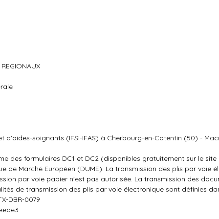
S REGIONAUX
rale
s et d'aides-soignants (IFSI-IFAS) à Cherbourg-en-Cotentin (50) - Macr
rme des formulaires DC1 et DC2 (disponibles gratuitement sur le site
ue de Marché Européen (DUME). La transmission des plis par voie é
ssion par voie papier n'est pas autorisée. La transmission des doc
lités de transmission des plis par voie électronique sont définies da
-TX-DBR-0079
ceede3