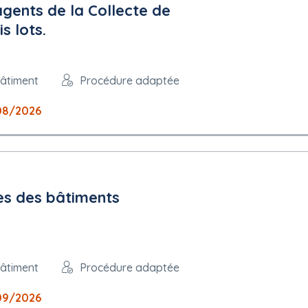
ents de la Collecte de
ics.info/mpiaws/index.cfm?fuseaction=dematEnt.login&type=DCE&
s lots.
âtiment
Procédure adaptée
08/2026
piaws/index.cfm?fuseaction=demat.termes&IDM=1823808
 peuvent être présentées : français
res des bâtiments
âtiment
Procédure adaptée
09/2026
plois protégés : Non