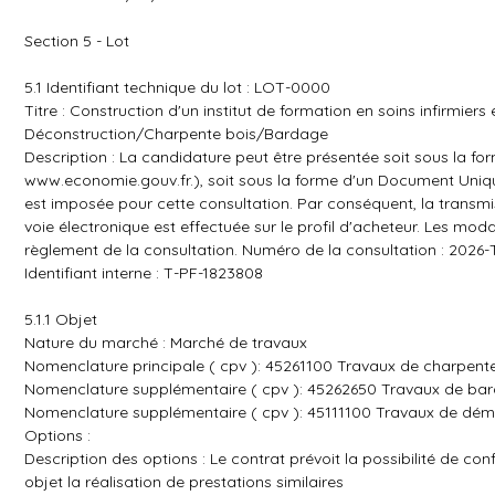
Section 5 - Lot
5.1 Identifiant technique du lot : LOT-0000
Titre : Construction d'un institut de formation en soins infirmier
Déconstruction/Charpente bois/Bardage
Description : La candidature peut être présentée soit sous la fo
www.economie.gouv.fr.)
, soit sous la forme d'un Document Uniq
est imposée pour cette consultation. Par conséquent, la transmi
voie électronique est effectuée sur le profil d'acheteur. Les moda
règlement de la consultation. Numéro de la consultation : 2026
Identifiant interne : T-PF-1823808
5.1.1 Objet
Nature du marché : Marché de travaux
Nomenclature principale ( cpv ): 45261100 Travaux de charpent
Nomenclature supplémentaire ( cpv ): 45262650 Travaux de ba
Nomenclature supplémentaire ( cpv ): 45111100 Travaux de démo
Options :
Description des options : Le contrat prévoit la possibilité de co
objet la réalisation de prestations similaires