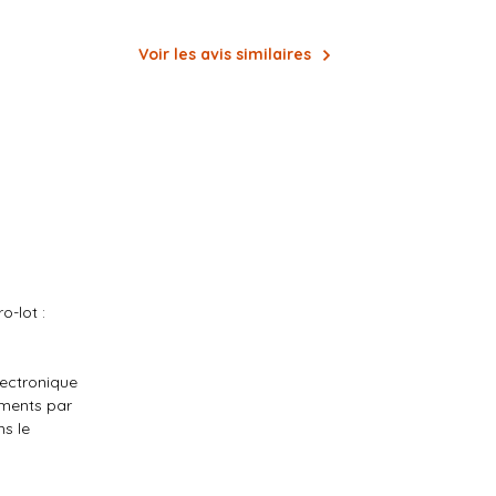
Voir les avis similaires
o-lot :
lectronique
uments par
ns le