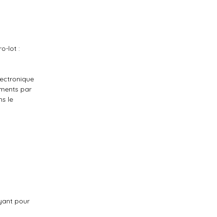
o-lot :
lectronique
uments par
ns le
ayant pour