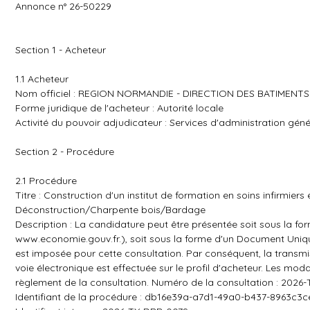
Annonce n° 26-50229
Section 1 - Acheteur
1.1 Acheteur
Nom officiel : REGION NORMANDIE - DIRECTION DES BATIMENT
Forme juridique de l'acheteur : Autorité locale
Activité du pouvoir adjudicateur : Services d'administration géné
Section 2 - Procédure
2.1 Procédure
Titre : Construction d'un institut de formation en soins infirmier
Déconstruction/Charpente bois/Bardage
Description : La candidature peut être présentée soit sous la fo
www.economie.gouv.fr.)
, soit sous la forme d'un Document Uniq
est imposée pour cette consultation. Par conséquent, la transmi
voie électronique est effectuée sur le profil d'acheteur. Les moda
règlement de la consultation. Numéro de la consultation : 2026
Identifiant de la procédure : db16e39a-a7d1-49a0-b437-8963c3