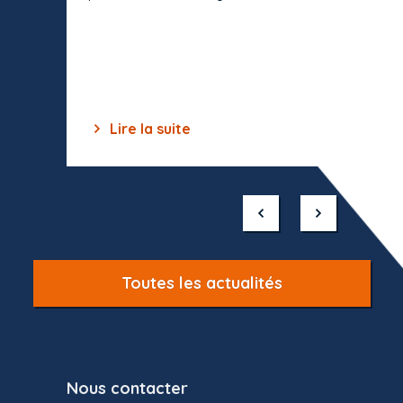
toutes 
celles-
dépourv
des off
Lire la suite
Lir
Item
1
of
10
Toutes les actualités
Nous contacter