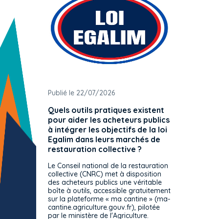
Publié le 22/07/2026
Publié 
Quels outils pratiques existent
L'ache
pour aider les acheteurs publics
attrib
à intégrer les objectifs de la loi
offre 
Egalim dans leurs marchés de
exact
restauration collective ?
spécif
prévue
Le Conseil national de la restauration
consul
collective (CNRC) met à disposition
des acheteurs publics une véritable
Le Cons
boîte à outils, accessible gratuitement
décisio
sur la plateforme « ma cantine » (ma-
strict 
cantine.agriculture.gouv.fr), pilotée
: le rè
par le ministère de l'Agriculture.
s'impos