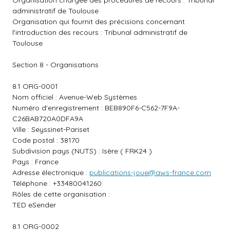
Organisation chargée des procédures de recours : Tribunal
administratif de Toulouse
Organisation qui fournit des précisions concernant
l'introduction des recours : Tribunal administratif de
Toulouse
Section 8 - Organisations
8.1 ORG-0001
Nom officiel : Avenue-Web Systèmes
Numéro d'enregistrement : BEB890F6-C562-7F9A-
C26BAB720A0DFA9A
Ville : Seyssinet-Pariset
Code postal : 38170
Subdivision pays (NUTS) : Isère ( FRK24 )
Pays : France
Adresse électronique :
publications-joue@aws-france.com
Téléphone : +33480041260
Rôles de cette organisation :
TED eSender
8.1 ORG-0002