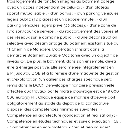
trois logements de fonction intégrés au bâtiment collège
avec un accès indépendant de celui-ci ; - d'un plateau
sportif mutualisable ; - d'un parvis ; - d'un parking véhicules
légers public (12 places) et un dépose-minute ; - d'un
parking véhicules légers privé (36 places); - d'une zone de
livraison/cour de service ; - du raccordement des voiries et
des réseaux sur le domaine public ; - d'une déconstruction
sélective avec désamiantage du bâtiment existant situé au
11 Chemin de Malepère. L'opération s'inscrit dans la
démarche Bâtiment Durable Occitanie avec un objectif de
niveau Or. De plus, le bâtiment, dans son ensemble, devra
être à énergie positive. Elle sera menée intégralement en
BIM jusqu'au DOE et à la remise d'une maquette de gestion
et d'exploitation (un cahier des charges spécifique sera
remis dans le DCC). L'enveloppe financière prévisionnelle
affectée aux travaux par le maître d'ouvrage est de 18 000
000 euro(s) HT. Chaque équipe de maîtrise d'oeuvre doit
obligatoirement au stade du dépôt de la candidature
disposer des compétences minimales suivantes : -
Compétence en architecture (conception et réalisation) ; -
Compétence en études techniques et suivi d'exécution TCE ;
- Compétences en éco-matériaux (bio et géo sourcés) :