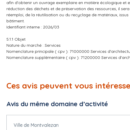
afin d'obtenir un ouvrage exemplaire en matière écologique et 
réduction des déchets et de préservation des ressources, il sera
réemploi, de la réutilisation ou du recyclage de matériaux, issu
bâtiment.
Identifiant interne : 2026/03
5.1.1 Objet
Nature du marché : Services
Nomenclature principale ( cpv ): 71000000 Services d'architecture
Nomenclature supplémentaire ( cpv ): 71200000 Services d'arch
5.1.2 Lieu d'exécution
Subdivision pays (NUTS) : Haute-Vienne ( FRI23 )
Pays : France
Ces avis peuvent vous intéress
Informations complémentaires :
5.1.6 Informations générales
Avis du même domaine d’activité
Projet de passation de marché non financé par des fonds de l'
Informations complémentaires : Les candidats, quelle que soit la
capacités suivantes : architecture, structure, fluides, économie 
Aucune forme de groupement n'est imposée. En cas de groupement
Ville de Montvalezan