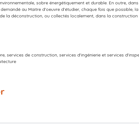
environnementale, sobre énergétiquement et durable. En outre, dans
 demandé au Maitre d'oeuvre d'étudier, chaque fois que possible, la 
s de la déconstruction, ou collectés localement, dans la constructio
, services de construction, services d'ingénierie et services d'insp
itecture
er
UE
 forme de la candidature, devront obligatoirement et à minima réuni
de la construction, VRD avec spécialisation en gestion intégrée des e
 conjoint, le mandataire devra être solidaire. L'architecte devra ê