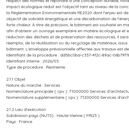
respect des normes et répondre à une conception durable, notam
impact écologique réduit est l'objectif tant au niveau de la conc
la Réglementation Environnementale RE2020 dont l'enjeu est de c
objectif de sobriété énergétique et une décarbonation de l'énerg
forte chaleur. À titre de précision, le bâtiment est souhaité en ma
afin d'obtenir un ouvrage exemplaire en matière écologique et 
réduction des déchets et de préservation des ressources, il sera
réemploi, de la réutilisation ou du recyclage de matériaux, issu
bâtiment. L'enveloppe prévisionnelle affectée aux travaux est d
Identifiant de la procédure : dd5bc0ba-c337-4f2c-89ac-06b79f
Identifiant interne : 2026/03
Type de procédure : Restreinte
2.1.1 Objet
Nature du marché : Services
Nomenclature principale ( cpv ): 71000000 Services d'architecture
Nomenclature supplémentaire ( cpv ): 71200000 Services d'arch
2.1.2 Lieu d'exécution
Subdivision pays (NUTS) : Haute-Vienne ( FRI23 )
Pays : France