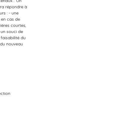
riaux... Un
evra répondre à
rs : - une
t en cas de
lières courtes,
 un souci de
faisabilité du
n du nouveau
ection