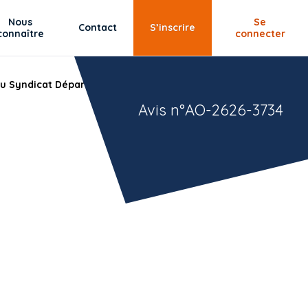
Nous
Se
Contact
S’inscrire
connaître
connecter
 du Syndicat Départemental d'Elimination des Déchets de la
Avis n°AO-2626-3734