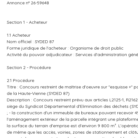
Annonce n° 26-59648
Section 1 - Acheteur
1.1 Acheteur
Nom officiel : SYDED 87
Forme juridique de l'acheteur : Organisme de droit public
Activité du pouvoir adjudicateur : Services d'administration géné
Section 2 - Procédure
2.1 Procédure
Titre : Concours restreint de maîtrise d'oeuvre sur "esquisse +"
de la Haute-Vienne (SYDED 87)
Description : Concours restreint prévu aux articles L2125-1, R2
siège du Syndicat Départemental d'Elimination des déchets (SYDE
; - la construction d'un immeuble de bureaux pouvant recevoir 45 
l'aménagement extérieur de la parcelle intégrant une plateforme l
la surface du terrain d'emprise est d'environ 9 800 m². L'opér
de même que les accès, voiries, zones de stationnement et clôtur