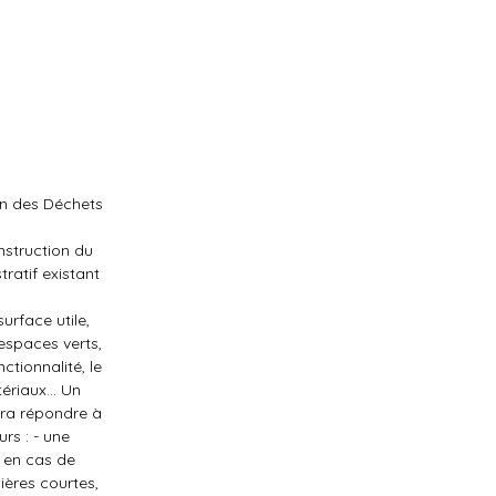
ion des Déchets
nstruction du
ratif existant
urface utile,
espaces verts,
tionnalité, le
riaux... Un
evra répondre à
rs : - une
t en cas de
lières courtes,