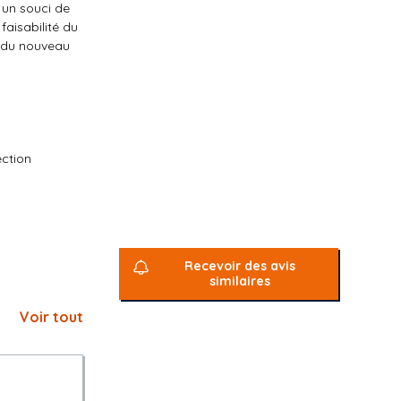
 un souci de
faisabilité du
n du nouveau
ection
Recevoir des avis
similaires
Voir tout
r les
aux pluviales.
tre le