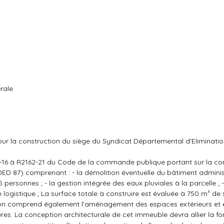
rale
 pour la construction du siège du Syndicat Départemental d'Eliminat
162-16 à R2162-21 du Code de la commande publique portant sur la co
D 87) comprenant : - la démolition éventuelle du bâtiment administ
personnes ; - la gestion intégrée des eaux pluviales à la parcelle ; -
ogistique ; La surface totale à construire est évaluée à 750 m² de s
ation comprend également l'aménagement des espaces extérieurs et 
es. La conception architecturale de cet immeuble devra allier la fonc