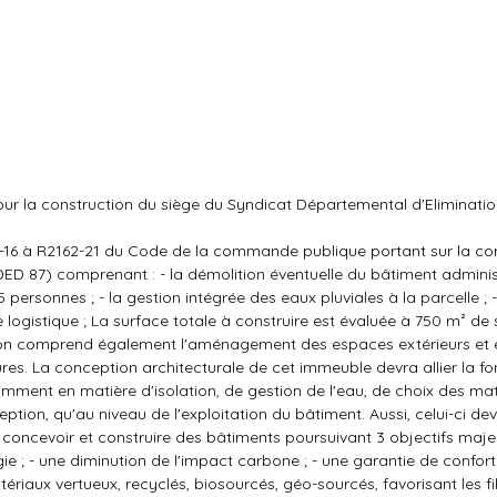
 pour la construction du siège du Syndicat Départemental d'Eliminat
162-16 à R2162-21 du Code de la commande publique portant sur la co
D 87) comprenant : - la démolition éventuelle du bâtiment administ
personnes ; - la gestion intégrée des eaux pluviales à la parcelle ; -
ogistique ; La surface totale à construire est évaluée à 750 m² de s
ation comprend également l'aménagement des espaces extérieurs et 
es. La conception architecturale de cet immeuble devra allier la fonc
ment en matière d'isolation, de gestion de l'eau, de choix des maté
eption, qu'au niveau de l'exploitation du bâtiment. Aussi, celui-ci d
oncevoir et construire des bâtiments poursuivant 3 objectifs majeu
ie ; - une diminution de l'impact carbone ; - une garantie de confor
tériaux vertueux, recyclés, biosourcés, géo-sourcés, favorisant les fi