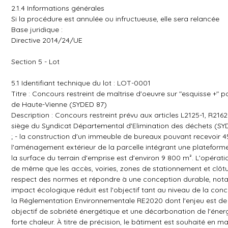
2.1.4 Informations générales
Si la procédure est annulée ou infructueuse, elle sera relancée
Base juridique :
Directive 2014/24/UE
Section 5 - Lot
5.1 Identifiant technique du lot : LOT-0001
Titre : Concours restreint de maîtrise d'oeuvre sur "esquisse +"
de Haute-Vienne (SYDED 87)
Description : Concours restreint prévu aux articles L2125-1, R2
siège du Syndicat Départemental d'Elimination des déchets (SYDE
; - la construction d'un immeuble de bureaux pouvant recevoir 45 
l'aménagement extérieur de la parcelle intégrant une plateforme l
la surface du terrain d'emprise est d'environ 9 800 m². L'opér
de même que les accès, voiries, zones de stationnement et clôtur
respect des normes et répondre à une conception durable, notam
impact écologique réduit est l'objectif tant au niveau de la conc
la Réglementation Environnementale RE2020 dont l'enjeu est de c
objectif de sobriété énergétique et une décarbonation de l'énerg
forte chaleur. À titre de précision, le bâtiment est souhaité en ma