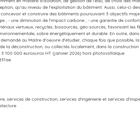
ment en matière d'isolation, de gestion de l'eau, de choix des maté
eption, qu'au niveau de l'exploitation du bâtiment. Aussi, celui-ci d
oncevoir et construire des bâtiments poursuivant 3 objectifs majeu
ie ; - une diminution de l'impact carbone ; - une garantie de confor
tériaux vertueux, recyclés, biosourcés, géo-sourcés, favorisant les fi
environnementale, sobre énergétiquement et durable. En outre, dans
 demandé au Maitre d'oeuvre d'étudier, chaque fois que possible, la 
s de la déconstruction, ou collectés localement, dans la constructio
e 3 100 000 eurosuros HT (janvier 2026) hors photovoltaïque.
7831ae
, services de construction, services d'ingénierie et services d'insp
itecture