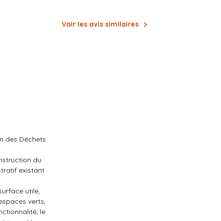
Voir les avis similaires
ion des Déchets
nstruction du
ratif existant
urface utile,
espaces verts,
tionnalité, le