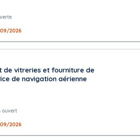
verte
/09/2026
age, valeur exacte)
de vitreries et fourniture de
ice de navigation aérienne
u cadre de réponse technique
age, valeur exacte)
s ouvert
/09/2026
026 12:00:00 (UTC+02:00) Heure de l'Europe orientale, heure d'été