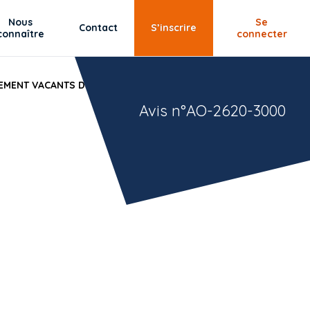
Nous
Se
Contact
S’inscrire
connaître
connecter
MENT VACANTS DE CDC Habitat, CDC Habitat Social et
Avis n°AO-2620-3000