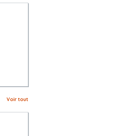
 référé
Voir tout
ture du
u nom et pour