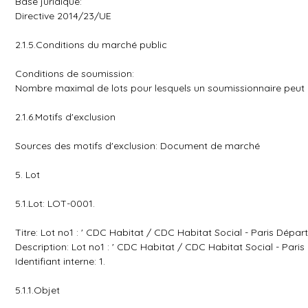
Base juridique:
Directive 2014/23/UE
2.1.5.Conditions du marché public
Conditions de soumission:
Nombre maximal de lots pour lesquels un soumissionnaire peut p
2.1.6.Motifs d'exclusion
Sources des motifs d'exclusion: Document de marché
5. Lot
5.1.Lot: LOT-0001.
Titre: Lot no1 : ' CDC Habitat / CDC Habitat Social - Paris Dépar
Description: Lot no1 : ' CDC Habitat / CDC Habitat Social - Pari
Identifiant interne: 1.
5.1.1.Objet