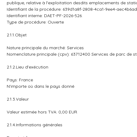
publique, relative à l'exploitation desdits emplacements de sta
Identifiant de la procédure: 639d1a8f-2808-4ca1-9ee4-aec4b6a
Identifiant interne: DAET-PF-2026-526.
Type de procédure: Ouverte
2.1.1.Objet
Nature principale du marché: Services
Nomenclature principale (cpv): 63712400 Services de parc de s
2.1.2.Lieu d'exécution
Pays: France
N'importe où dans le pays donné
2.1.3.Valeur
Valeur estimée hors TVA: 0,00 EUR
2.1.4.Informations générales