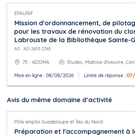
centrale
Adresse des documents de marché: https://www.achatpublic
EPAURIF
5.1.12.Conditions du marché public
Mission d'ordonnancement, de pilotag
pour les travaux de rénovation du clo
Conditions de soumission:
Labrouste de la Bibliothèque Sainte-G
Langues dans lesquelles les offres ou demandes de participatio
Variantes: Non autorisée
AO : AO-2633-2365
Date limite de réception des offres: 26/06/2026 12:00:00 (UTC+02
Conditions du marché:
75 - ADOMA
Etudes, Maîtrise d'oeuvre, Con
Le contrat doit être exécuté dans le cadre de programmes d'em
Mise en ligne : 08/08/2026
Limite de réponse :
07
5.1.16.Informations complémentaires, médiation et recours
Organisation chargée des procédures de recours: Tribunal Judic
Description des délais d'introduction des procédures de recours:
Avis du même domaine d’activité
précontractuel est possible selon les modalités de l'article 1441
contrat) est possible selon les modalités de l'article 1441-3 du c
Organisation qui fournit des informations complémentaires sur
le compte de CDC Habitat, CDC Habitat Social et Adoma
Pôle emploi Guadeloupe et Îles du Nord
Organisation qui fournit des précisions concernant l'introduction
Préparation et l'accompagnement à l