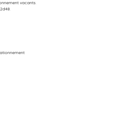
tionnement vacants.
d2d48.
tationnement