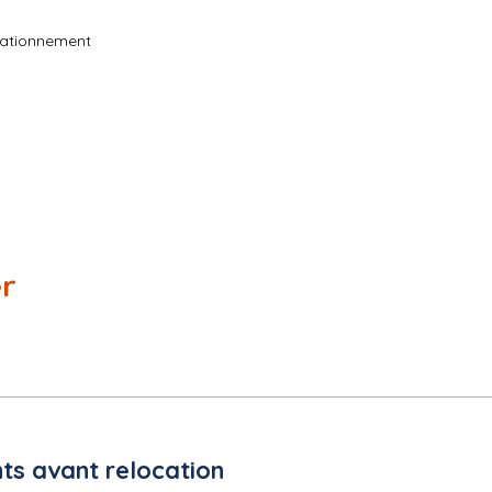
tationnement
er
ts avant relocation
UE