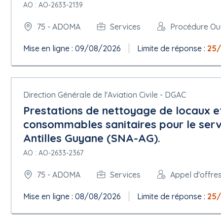
AO : AO-2633-2139
5.1.9.Critères de sélection
75 - ADOMA
Services
Procédure Ou
Sources des critères de sélection: Document de marché
Mise en ligne : 09/08/2026
Limite de réponse :
25
5.1.10.Critères d'attribution
Critère:
Type: Coût
Direction Générale de l'Aviation Civile - DGAC
Description: Valeur économique et financière
Catégorie du critère d'attribution poids: Pondération (pourcent
Prestations de nettoyage de locaux et 
Nombre critère d'attribution: 50
consommables sanitaires pour le serv
Critère:
Antilles Guyane (SNA-AG).
Type: Qualité
Description: Valeur technique de l'offre appréciée au regard d
AO : AO-2633-2367
Catégorie du critère d'attribution poids: Pondération (pourcent
Nombre critère d'attribution: 50
75 - ADOMA
Services
Appel d'offre
5.1.11.Documents de marché
Mise en ligne : 08/08/2026
Limite de réponse :
25
Date limite de demande d'informations complémentaires: 19/06/2