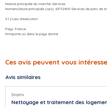
Nature principale du marché: Services
Nomenclature principale (cpv): 63712400 Services de parc de s
5.1.2.Lieu d'exécution
Pays: France
N'importe où dans le pays donné
5.1.3.Durée estimée
Durée: 7 Ans
Ces avis peuvent vous intéress
5.1.5.Valeur
Valeur estimée hors TVA: 0,00 EUR
Avis similaires
5.1.6.Informations générales
Participation réservée:
Seqens
La participation n'est pas réservée.
Nettoyage et traitement des logemen
Projet de passation de marché non financé par des fonds de l'