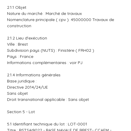
2.1.1 Objet
Nature du marché : Marché de travaux
Nomenclature principale ( cpv ): 45000000 Travaux de
construction
2.1.2 Lieu d'exécution
Ville : Brest
Subdivision pays (NUTS) : Finistère ( FRH02 )
Pays : France
Informations complémentaires : voir PJ
2.1.4 Informations générales
Base juridique :
Directive 2014/24/UE
Sans objet
Droit transnational applicable : Sans objet
Section 5 - Lot
5.1 Identifiant technique du lot : LOT-0001
Titre : BSTSAI9022 - BASE NAVALE DE BREST- CCAEM -