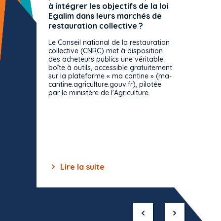
à intégrer les objectifs de la loi
offre 
Egalim dans leurs marchés de
exact
restauration collective ?
spécif
prévue
Le Conseil national de la restauration
consul
collective (CNRC) met à disposition
des acheteurs publics une véritable
Le Cons
boîte à outils, accessible gratuitement
décisio
sur la plateforme « ma cantine » (ma-
strict 
cantine.agriculture.gouv.fr), pilotée
: le rè
par le ministère de l'Agriculture.
s'impos
toutes 
celles-
dépourv
des off
Lire la suite
Lir
Item
1
of