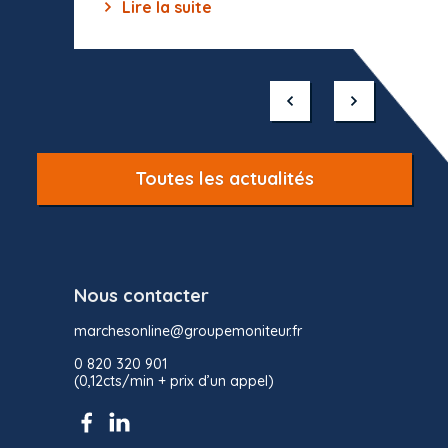
Lire la suite
Lir
Item
1
of
10
Toutes les actualités
Nous contacter
marchesonline@groupemoniteur.fr
0 820 320 901
(0,12cts/min + prix d’un appel)