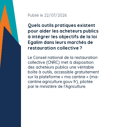
Publié le 22/07/2026
Publié 
Quels outils pratiques existent
L'ache
pour aider les acheteurs publics
attrib
à intégrer les objectifs de la loi
offre 
Egalim dans leurs marchés de
exact
restauration collective ?
spécif
prévue
Le Conseil national de la restauration
consul
collective (CNRC) met à disposition
des acheteurs publics une véritable
Le Cons
boîte à outils, accessible gratuitement
décisio
sur la plateforme « ma cantine » (ma-
strict 
cantine.agriculture.gouv.fr), pilotée
: le rè
par le ministère de l'Agriculture.
s'impos
toutes 
celles-
dépourv
des off