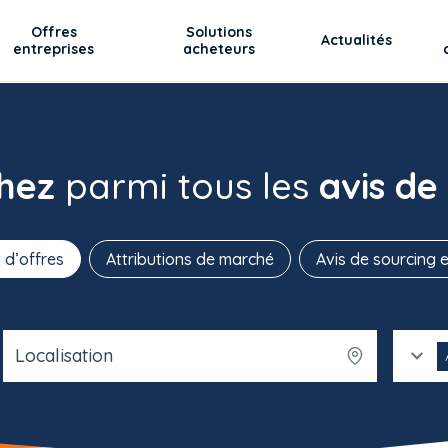
Offres
Solutions
Actualités
entreprises
acheteurs
chez
parmi tous les
avis de
 d’offres
Attributions de marché
Avis de sourcing e
Localisation