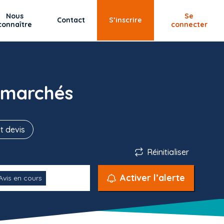
Nous
Se
Contact
S’inscrire
connaître
connecter
 marchés
t devis
Réinitialiser
Activer l’alerte
Avis en cours