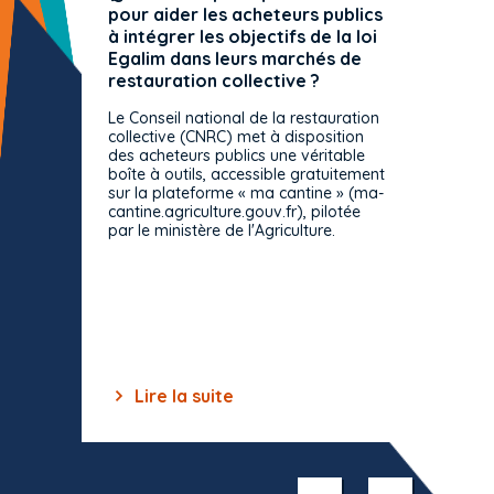
pour aider les acheteurs publics
attrib
à intégrer les objectifs de la loi
offre 
Egalim dans leurs marchés de
exact
restauration collective ?
spécif
prévue
Le Conseil national de la restauration
consul
collective (CNRC) met à disposition
des acheteurs publics une véritable
Le Cons
boîte à outils, accessible gratuitement
décisio
sur la plateforme « ma cantine » (ma-
strict 
cantine.agriculture.gouv.fr), pilotée
: le rè
par le ministère de l'Agriculture.
s'impos
toutes 
celles-
dépourv
des off
Lire la suite
Lir
Item
1