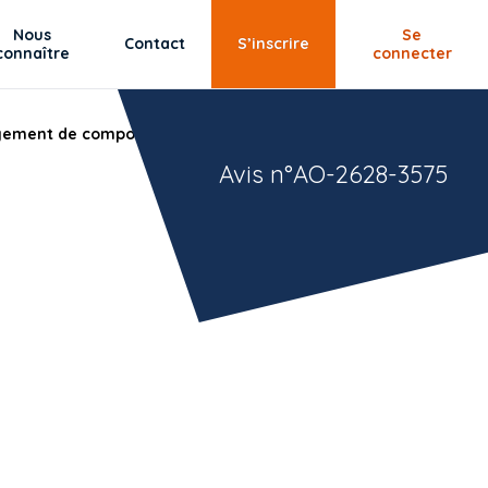
Nous
Se
Contact
S’inscrire
connaître
connecter
ngement de comportement pour la mise en place d'ateliers
Avis n°AO-2628-3575