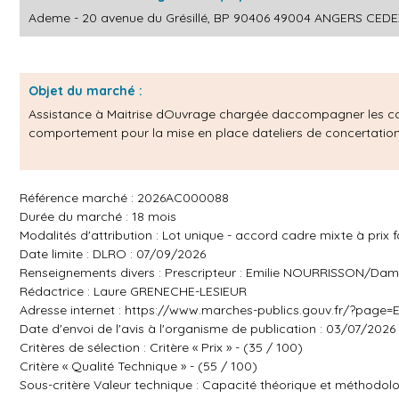
Ademe - 20 avenue du Grésillé, BP 90406 49004 ANGERS CEDE
Objet du marché :
Assistance à Maitrise dOuvrage chargée daccompagner les col
comportement pour la mise en place dateliers de concertation
Référence marché : 2026AC000088
Durée du marché : 18 mois
Modalités d'attribution : Lot unique - accord cadre mixte à prix fo
Date limite : DLRO : 07/09/2026
Renseignements divers : Prescripteur : Emilie NOURRISSON/D
Rédactrice : Laure GRENECHE-LESIEUR
Adresse internet :
https://www.marches-publics.gouv.fr/?page
Date d'envoi de l'avis à l'organisme de publication : 03/07/2026
Critères de sélection : Critère « Prix » - (35 / 100)
Critère « Qualité Technique » - (55 / 100)
Sous-critère Valeur technique : Capacité théorique et méth