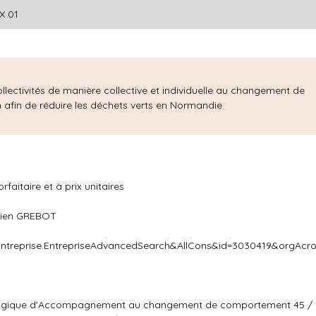
X 01
lectivités de manière collective et individuelle au changement de
 afin de réduire les déchets verts en Normandie
rfaitaire et à prix unitaires
amien GREBOT
=Entreprise.EntrepriseAdvancedSearch&AllCons&id=3030419&orgAc
odologique d'Accompagnement au changement de comportement 45 /