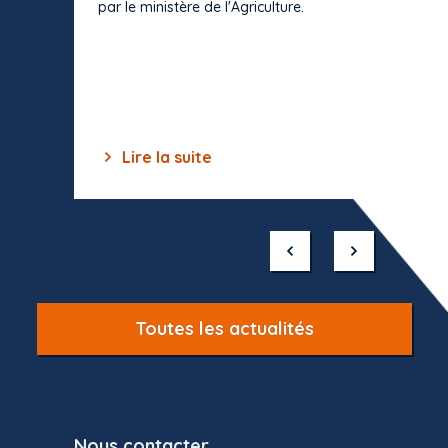
par le ministère de l'Agriculture.
s'impos
toutes 
celles-
dépourv
des off
Lire la suite
Lir
Item
1
of
10
Toutes les actualités
Nous contacter