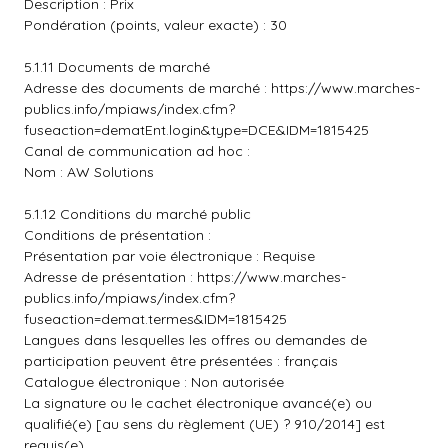
Description : Prix
Pondération (points, valeur exacte) : 30
5.1.11 Documents de marché
Adresse des documents de marché :
https://www.marches-
publics.info/mpiaws/index.cfm?
fuseaction=dematEnt.login&type=DCE&IDM=1815425
Canal de communication ad hoc :
Nom : AW Solutions
5.1.12 Conditions du marché public
Conditions de présentation :
Présentation par voie électronique : Requise
Adresse de présentation :
https://www.marches-
publics.info/mpiaws/index.cfm?
fuseaction=demat.termes&IDM=1815425
Langues dans lesquelles les offres ou demandes de
participation peuvent être présentées : français
Catalogue électronique : Non autorisée
La signature ou le cachet électronique avancé(e) ou
qualifié(e) [au sens du règlement (UE) ? 910/2014] est
requis(e)