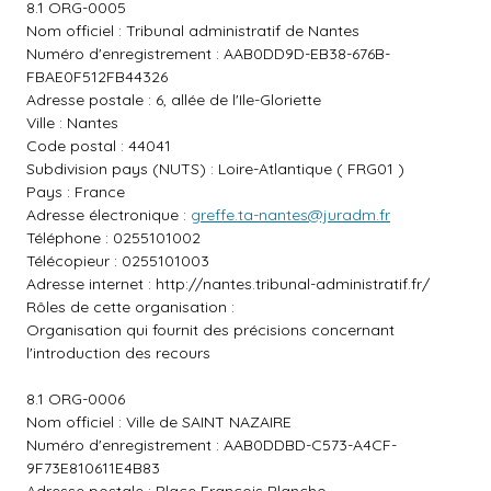
8.1 ORG-0005
Nom officiel : Tribunal administratif de Nantes
Numéro d'enregistrement : AAB0DD9D-EB38-676B-
FBAE0F512FB44326
Adresse postale : 6, allée de l'Ile-Gloriette
Ville : Nantes
Code postal : 44041
Subdivision pays (NUTS) : Loire-Atlantique ( FRG01 )
Pays : France
Adresse électronique :
greffe.ta-nantes@juradm.fr
Téléphone : 0255101002
Télécopieur : 0255101003
Adresse internet :
http://nantes.tribunal-administratif.fr/
Rôles de cette organisation :
Organisation qui fournit des précisions concernant
l'introduction des recours
8.1 ORG-0006
Nom officiel : Ville de SAINT NAZAIRE
Numéro d'enregistrement : AAB0DDBD-C573-A4CF-
9F73E810611E4B83