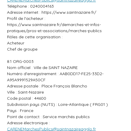
CARENEMarchesPublics@saintnazaireagglo.fr
Téléphone : 0240004163
Adresse internet :
https://www.saintnazaire.fr/
Profil de l'acheteur :
https://www.saintnazaire.fr/demarches-et-infos-
pratiques/pros-et-associations/marches-publics
Rôles de cette organisation :
Acheteur
Chef de groupe
8.1 ORG-0003
Nom officiel : Ville de SAINT NAZAIRE
Numéro d'enregistrement : AAB0DD17-FE25-33D2-
A95A9991529A50CF
Adresse postale : Place François Blancho
Ville : Saint-Nazaire
Code postal : 44600
Subdivision pays (NUTS) : Loire-Atlantique ( FRG01 )
Pays : France
Point de contact : Service marchés publics
Adresse électronique :
CARENEMarchesPublics@saintnazaireagglo.fr