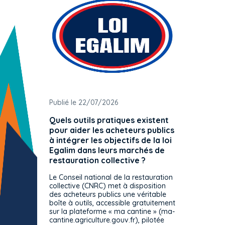
Publié le 22/07/2026
Publié 
Quels outils pratiques existent
L'ache
pour aider les acheteurs publics
attrib
à intégrer les objectifs de la loi
offre 
Egalim dans leurs marchés de
exact
restauration collective ?
spécif
prévue
Le Conseil national de la restauration
consul
collective (CNRC) met à disposition
des acheteurs publics une véritable
Le Cons
boîte à outils, accessible gratuitement
décisio
sur la plateforme « ma cantine » (ma-
strict 
cantine.agriculture.gouv.fr), pilotée
: le rè