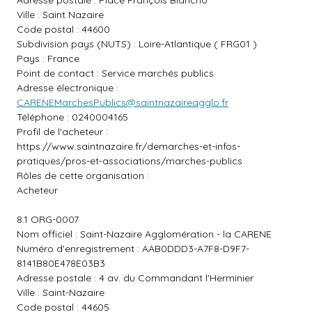
Adresse postale : Place François Blancho
Ville : Saint Nazaire
Code postal : 44600
Subdivision pays (NUTS) : Loire-Atlantique ( FRG01 )
Pays : France
Point de contact : Service marchés publics
Adresse électronique :
CARENEMarchesPublics@saintnazaireagglo.fr
Téléphone : 0240004165
Profil de l'acheteur :
https://www.saintnazaire.fr/demarches-et-infos-
pratiques/pros-et-associations/marches-publics
Rôles de cette organisation :
Acheteur
8.1 ORG-0007
Nom officiel : Saint-Nazaire Agglomération - la CARENE
Numéro d'enregistrement : AAB0DDD3-A7F8-D9F7-
8141B80E478E03B3
Adresse postale : 4 av. du Commandant l'Herminier
Ville : Saint-Nazaire
Code postal : 44605