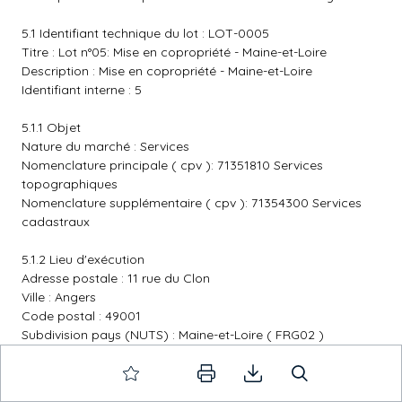
5.1 Identifiant technique du lot : LOT-0005
Titre : Lot n°05: Mise en copropriété - Maine-et-Loire
Description : Mise en copropriété - Maine-et-Loire
Identifiant interne : 5
5.1.1 Objet
Nature du marché : Services
Nomenclature principale ( cpv ): 71351810 Services
topographiques
Nomenclature supplémentaire ( cpv ): 71354300 Services
cadastraux
5.1.2 Lieu d'exécution
Adresse postale : 11 rue du Clon
Ville : Angers
Code postal : 49001
Subdivision pays (NUTS) : Maine-et-Loire ( FRG02 )
Pays : France
Informations complémentaires :