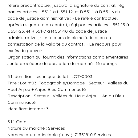
référé précontractuel, jusqu'à la signature du contrat, régi
par les articles L 551-1 à L 551-12, et R 551-1 à R 551-6 du
code de justice administrative ; - Le référé contractuel,
après la signature du contrat, régi par les articles L 551-13 à
L 551-23, et R 551-7 à R 551-10 du code de justice
administrative ; - Le recours de pleine juridiction en
contestation de la validité du contrat ; - Le recours pour
excès de pouvoir
Organisation qui fournit des informations complémentaires
sur la procédure de passation de marché : Meldomys
5.1 Identifiant technique du lot : LOT-0003
Titre : Lot n°03: Topographie/Bornage - Secteur : Vallées du
Haut Anjou + Anjou Bleu Communauté
Description : Secteur : Vallées du Haut Anjou + Anjou Bleu
Communauté
Identifiant interne : 3
5.1.1 Objet
Nature du marché : Services
Nomenclature principale ( cpv ): 71351810 Services