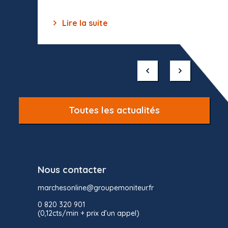
Lire la suite
Lir
Item
1
of
10
Toutes les actualités
Nous contacter
marchesonline@groupemoniteur.fr
0 820 320 901
(0,12cts/min + prix d’un appel)