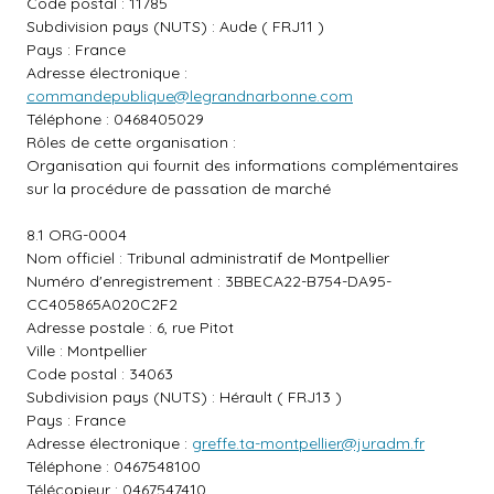
Code postal : 11785
Subdivision pays (NUTS) : Aude ( FRJ11 )
Pays : France
Adresse électronique :
commandepublique@legrandnarbonne.com
Téléphone : 0468405029
Rôles de cette organisation :
Organisation qui fournit des informations complémentaires
sur la procédure de passation de marché
8.1 ORG-0004
Nom officiel : Tribunal administratif de Montpellier
Numéro d'enregistrement : 3BBECA22-B754-DA95-
CC405865A020C2F2
Adresse postale : 6, rue Pitot
Ville : Montpellier
Code postal : 34063
Subdivision pays (NUTS) : Hérault ( FRJ13 )
Pays : France
Adresse électronique :
greffe.ta-montpellier@juradm.fr
Téléphone : 0467548100
Télécopieur : 0467547410