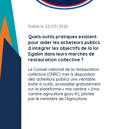
Publié le 22/07/2026
Publié 
Quels outils pratiques existent
L'ache
pour aider les acheteurs publics
attrib
à intégrer les objectifs de la loi
offre 
Egalim dans leurs marchés de
exact
restauration collective ?
spécif
prévue
Le Conseil national de la restauration
consul
collective (CNRC) met à disposition
des acheteurs publics une véritable
Le Cons
boîte à outils, accessible gratuitement
décisio
sur la plateforme « ma cantine » (ma-
strict 
cantine.agriculture.gouv.fr), pilotée
: le rè
par le ministère de l'Agriculture.
s'impos
toutes 
celles-
dépourv
des off