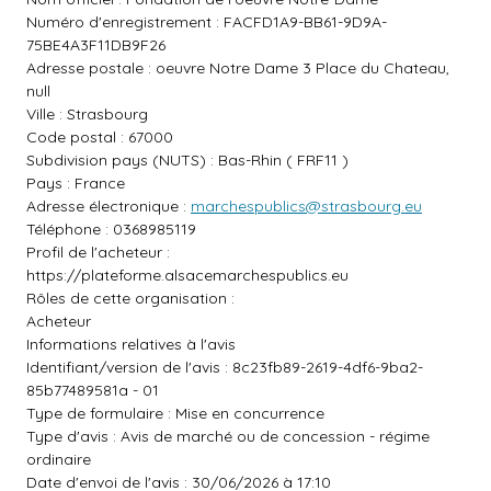
Numéro d'enregistrement : FACFD1A9-BB61-9D9A-
75BE4A3F11DB9F26
Adresse postale : oeuvre Notre Dame 3 Place du Chateau,
null
Ville : Strasbourg
Code postal : 67000
Subdivision pays (NUTS) : Bas-Rhin ( FRF11 )
Pays : France
Adresse électronique :
marchespublics@strasbourg.eu
Téléphone : 0368985119
Profil de l'acheteur :
https://plateforme.alsacemarchespublics.eu
Rôles de cette organisation :
Acheteur
Informations relatives à l'avis
Identifiant/version de l'avis : 8c23fb89-2619-4df6-9ba2-
85b77489581a - 01
Type de formulaire : Mise en concurrence
Type d'avis : Avis de marché ou de concession - régime
ordinaire
Date d'envoi de l'avis : 30/06/2026 à 17:10