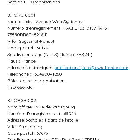
Section 8 - Organisations
8.1 ORG-0001
Nom officiel : Avenue-Web Systèmes
Numéro d'enregistrement : FACFD153-D157-1AF6-
75590DB8D452161E
Ville : Seyssinet-Pariset
Code postal : 38170
Subdivision pays (NUTS) : Isère ( FRK24 )
Pays : France
Adresse électronique :
publications-joue@aws-france.com
Téléphone : +33480041260
Rôles de cette organisation :
TED eSender
8.1 ORG-0002
Nom officiel : Ville de Strasbourg
Numéro d'enregistrement : 65066
Adresse postale : 1 parc de l'étoile
Ville : Strasbourg
Code postal : 67076
Subdivision pays (NUTS) : Bas-Rhin ( FRF11 )