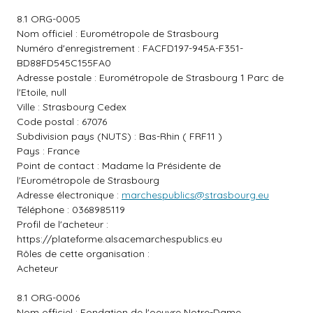
8.1 ORG-0005
Nom officiel : Eurométropole de Strasbourg
Numéro d'enregistrement : FACFD197-945A-F351-
BD88FD545C155FA0
Adresse postale : Eurométropole de Strasbourg 1 Parc de
l'Etoile, null
Ville : Strasbourg Cedex
Code postal : 67076
Subdivision pays (NUTS) : Bas-Rhin ( FRF11 )
Pays : France
Point de contact : Madame la Présidente de
l'Eurométropole de Strasbourg
Adresse électronique :
marchespublics@strasbourg.eu
Téléphone : 0368985119
Profil de l'acheteur :
https://plateforme.alsacemarchespublics.eu
Rôles de cette organisation :
Acheteur
8.1 ORG-0006
Nom officiel : Fondation de l'oeuvre Notre-Dame