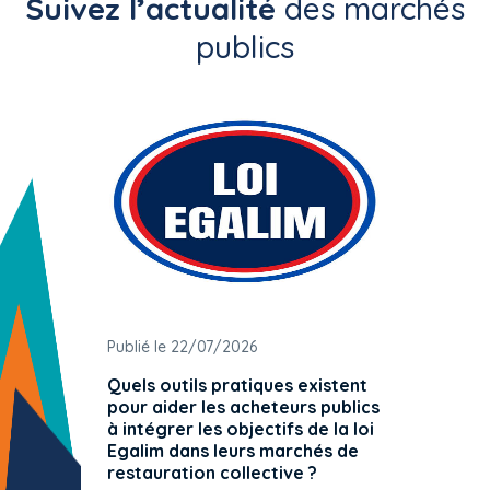
Suivez l’actualité
des marchés
publics
Publié le 22/07/2026
Publié 
Quels outils pratiques existent
L'ache
pour aider les acheteurs publics
attrib
à intégrer les objectifs de la loi
offre 
Egalim dans leurs marchés de
exact
restauration collective ?
spécif