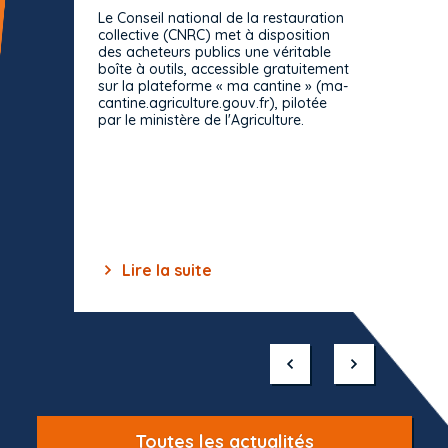
prévue
Le Conseil national de la restauration
consul
collective (CNRC) met à disposition
des acheteurs publics une véritable
Le Cons
boîte à outils, accessible gratuitement
décisio
sur la plateforme « ma cantine » (ma-
strict 
cantine.agriculture.gouv.fr), pilotée
: le rè
par le ministère de l'Agriculture.
s'impos
toutes 
celles-
dépourv
des off
Lire la suite
Lir
Item
1
of
10
Toutes les actualités