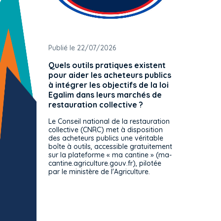
Publié le 22/07/2026
Publié 
Quels outils pratiques existent
L'ache
pour aider les acheteurs publics
attrib
à intégrer les objectifs de la loi
offre 
Egalim dans leurs marchés de
exact
restauration collective ?
spécif
prévue
Le Conseil national de la restauration
consul
collective (CNRC) met à disposition
des acheteurs publics une véritable
Le Cons
boîte à outils, accessible gratuitement
décisio
sur la plateforme « ma cantine » (ma-
strict 
cantine.agriculture.gouv.fr), pilotée
: le rè
par le ministère de l'Agriculture.
s'impos
toutes 
celles-
dépourv
des off