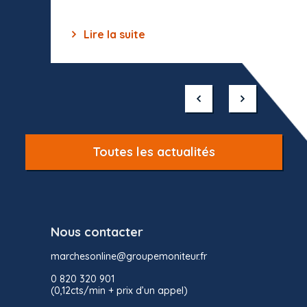
Lire la suite
Lir
Item
1
of
10
Toutes les actualités
Nous contacter
marchesonline@groupemoniteur.fr
0 820 320 901
(0,12cts/min + prix d’un appel)