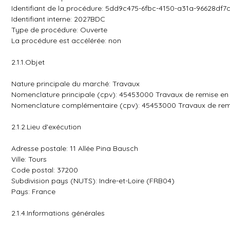
Identifiant de la procédure: 5dd9c475-6fbc-4150-a31a-96628df7
Identifiant interne: 2027BDC
Type de procédure: Ouverte
La procédure est accélérée: non
2.1.1.Objet
Nature principale du marché: Travaux
Nomenclature principale (cpv): 45453000 Travaux de remise en 
Nomenclature complémentaire (cpv): 45453000 Travaux de remis
2.1.2.Lieu d'exécution
Adresse postale: 11 Allée Pina Bausch
Ville: Tours
Code postal: 37200
Subdivision pays (NUTS): Indre-et-Loire (FRB04)
Pays: France
2.1.4.Informations générales