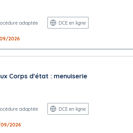
1 an, soit jusqu'au 31 décembre 2030
rocédure adaptée
DCE en ligne
/09/2026
argé de l'exécution du marché doivent être mentionnés: Exigence dans
UE
x Corps d'état : menuiserie
e
rocédure adaptée
DCE en ligne
é européen (DUME)
/09/2026