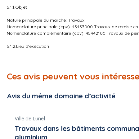
5.1.1.Objet
Nature principale du marché: Travaux
Nomenclature principale (cpv): 45453000 Travaux de remise en 
Nomenclature complémentaire (cpv): 45442100 Travaux de pein
5.1.2.Lieu d'exécution
Adresse postale: 11 Allée Pina Bausch
Ville: Tours
Code postal: 37200
Ces avis peuvent vous intéress
Subdivision pays (NUTS): Indre-et-Loire (FRB04)
Pays: France
Avis du même domaine d’activité
5.1.3.Durée estimée
Date de début: 01/01/2027.
Date de fin de durée: 31/12/2027.
Ville de Lunel
Travaux dans les bâtiments communaux
5.1.4.Reconduction
aluminium