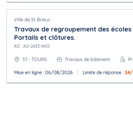
Adresse des documents de marché: https://nr.aws-achat.info/
Canal de communication ad hoc:
Ville de St Brieuc
Nom: AW Solutions
Travaux de regroupement des écoles 
5.1.12.Conditions du marché public
Portails et clôtures.
Conditions de soumission:
AO : AO-2633-1405
Soumission par voie électronique: Autorisée
Adresse de soumission: https://nr.aws-achat.info//avis/index.
37 - TOURS
Travaux de bâtiment
P
Langues dans lesquelles les offres ou demandes de participatio
Catalogue électronique: Non autorisée
Mise en ligne : 06/08/2026
Limite de réponse :
24
Variantes: Non autorisée
Les soumissionnaires peuvent présenter plusieurs offres: Non au
Date limite de réception des offres: 20/07/2026 14:00:00 (UTC+02
Durée de validité des offres: 6 Mois
Informations relatives à l'ouverture publique:
Date d'ouverture: 20/07/2026 14:01:00 (UTC+02:00) Heure de l'Eu
Lieu: Touraine Logement
Conditions du marché:
Le contrat doit être exécuté dans le cadre de programmes d'em