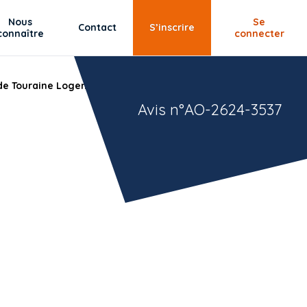
Nous
Se
Contact
S’inscrire
connaître
connecter
de Touraine Logement ESH.
Avis n°AO-2624-3537