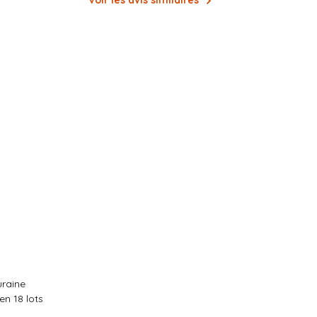
Voir les avis similaires
uraine
en 18 lots