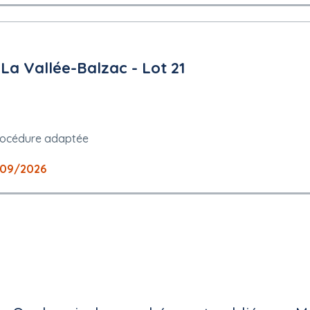
/avis/index.cfm?fuseaction=dematEnt.login&type=DCE&IDM=27956.
La Vallée-Balzac - Lot 21
cfm?fuseaction=demat.termes&IDM=27956.
rocédure adaptée
n/candidatures peuvent être présentées: francais
/09/2026
torisée
:00) Heure de l'Europe orientale, heure d'été de l'Europe centrale
rope orientale, heure d'été de l'Europe centrale
plois protégés: Non