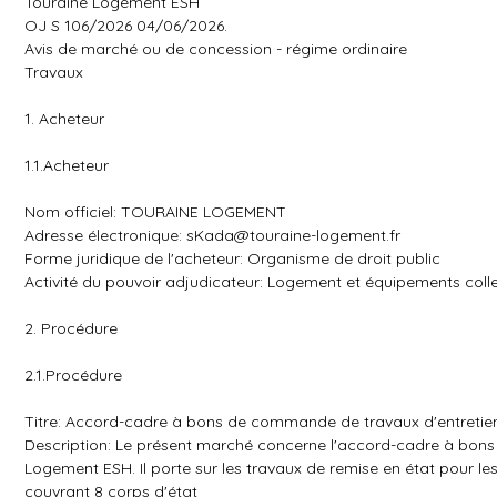
Touraine Logement ESH
OJ S 106/2026 04/06/2026.
Avis de marché ou de concession - régime ordinaire
Travaux
1. Acheteur
1.1.Acheteur
Nom officiel: TOURAINE LOGEMENT
Adresse électronique:
sKada@touraine-logement.fr
Forme juridique de l'acheteur: Organisme de droit public
Activité du pouvoir adjudicateur: Logement et équipements colle
2. Procédure
2.1.Procédure
Titre: Accord-cadre à bons de commande de travaux d'entretie
Description: Le présent marché concerne l'accord-cadre à bon
Logement ESH. Il porte sur les travaux de remise en état pour l
couvrant 8 corps d'état