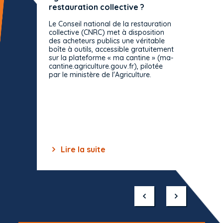
restauration collective ?
spécif
prévue
Le Conseil national de la restauration
consul
collective (CNRC) met à disposition
des acheteurs publics une véritable
Le Cons
boîte à outils, accessible gratuitement
décisio
sur la plateforme « ma cantine » (ma-
strict 
cantine.agriculture.gouv.fr), pilotée
: le rè
par le ministère de l'Agriculture.
s'impos
toutes 
celles-
dépourv
des off
Lire la suite
Lir
Item
1
of
10