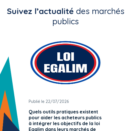
Suivez l’actualité
des marchés
publics
Publié le 22/07/2026
Publié 
Quels outils pratiques existent
L'ache
pour aider les acheteurs publics
attrib
à intégrer les objectifs de la loi
offre 
Egalim dans leurs marchés de
exact