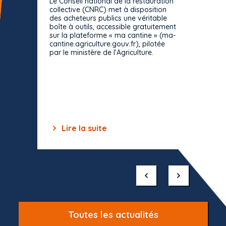
Le Conseil national de la restauration
consul
collective (CNRC) met à disposition
des acheteurs publics une véritable
Le Cons
boîte à outils, accessible gratuitement
décisio
sur la plateforme « ma cantine » (ma-
strict 
cantine.agriculture.gouv.fr), pilotée
: le rè
par le ministère de l'Agriculture.
s'impos
toutes 
celles-
dépourv
des off
Lire la suite
Lir
Item
1
of
10
Toutes les actualités