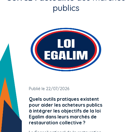
publics
Publié le 22/07/2026
Publié 
Quels outils pratiques existent
L'ache
pour aider les acheteurs publics
attrib
à intégrer les objectifs de la loi
offre 
Egalim dans leurs marchés de
exact
restauration collective ?
spécif
prévue