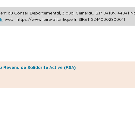
nt du Conseil Départemental, 3 quai Ceineray, B.P. 94109, 44041 Nan
fr
, web :
https://www.loire-atlantique.fr
, SIRET 22440002800011
du Revenu de Solidarité Active (RSA)