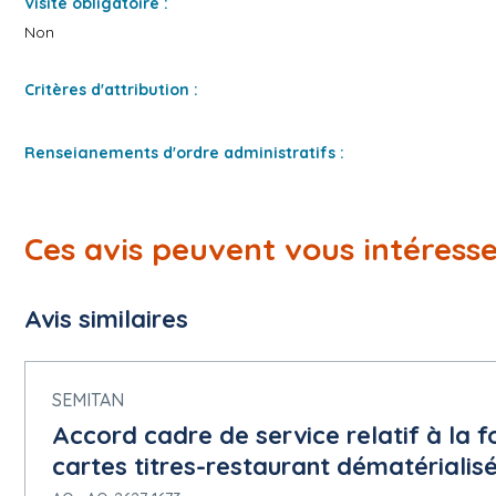
Visite obligatoire :
Non
Critères d'attribution :
Renseignements d'ordre administratifs :
DSI-SEL, Tél. : 06 19 65 46 40
L'intégralité des documents de la consultation se trouve sur 
Ces avis peuvent vous intéress
Oui
Avis similaires
Dépôt dématérialisé :
Activé
SEMITAN
Présentation des offres par catalogue électronique :
Accord cadre de service relatif à la f
Interdite
cartes titres-restaurant dématérialisé