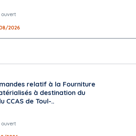
s ouvert
08/2026
ématérialisée.
arches.loire-atlantique.fr
ndes relatif à la Fourniture
atérialisés à destination du
u CCAS de Toul-..
s ouvert