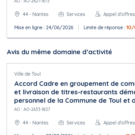
Remise des offres : 25/06/26 à 14h00
AO : AO-2627-1673
au plus tard.
44 - Nantes
Services
Appel d'offre
Envoi à la publication le :
Mise en ligne : 24/06/2026
Limite de réponse :
10/
02/06/26
Les dépôts de plis doivent être impérativement remis par voie d
Pour retrouver cet avis intégral, déposer un pli, allez sur
http://m
Avis du même domaine d’activité
Ville de Toul
Accord Cadre en groupement de comma
et livraison de titres-restaurants dém
personnel de la Commune de Toul et d
AO : AO-2633-1827
44 - Nantes
Services
Appel d'offre