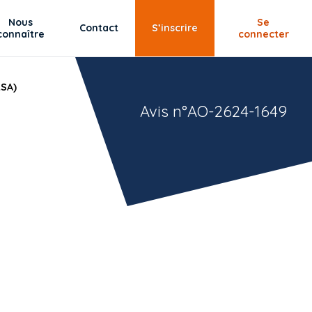
Nous
Se
Contact
S’inscrire
connaître
connecter
RSA)
Avis n°AO-2624-1649