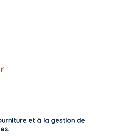
le profil d'acheteur :
er
ourniture et à la gestion de
es.