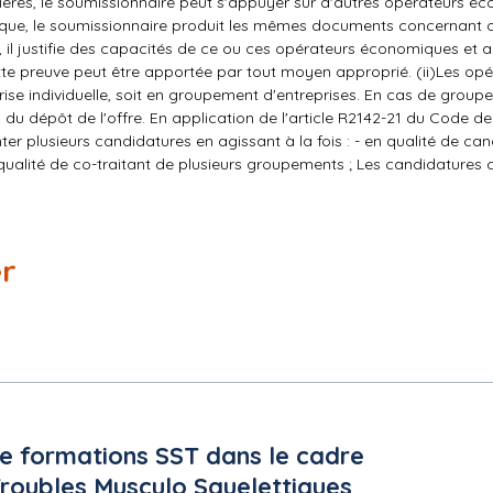
cières, le soumissionnaire peut s'appuyer sur d'autres opérateurs é
lique, le soumissionnaire produit les mêmes documents concernant 
, il justifie des capacités de ce ou ces opérateurs économiques et 
ette preuve peut être apportée par tout moyen approprié. (ii)Les op
ise individuelle, soit en groupement d'entreprises. En cas de groupe
du dépôt de l'offre. En application de l'article R2142-21 du Code de
er plusieurs candidatures en agissant à la fois : - en qualité de ca
n qualité de co-traitant de plusieurs groupements ; Les candidatures
re en groupement, le mandataire assure la sécurité et l'authenticité
 La forme du groupement n'est pas imposée. (iii)Pour obtenir tous 
cours de la consultation, les candidats devront faire parvenir, au 
a la plateforme de dématérialisation :
http://www.maximilien.fr/
Une 
er
t retiré le dossier, 6 jours au plus tard avant la date limite de réc
résenter une offre : 2
 formations SST dans le cadre
 Troubles Musculo Squelettiques
naire dans le cadre de marchés : 2