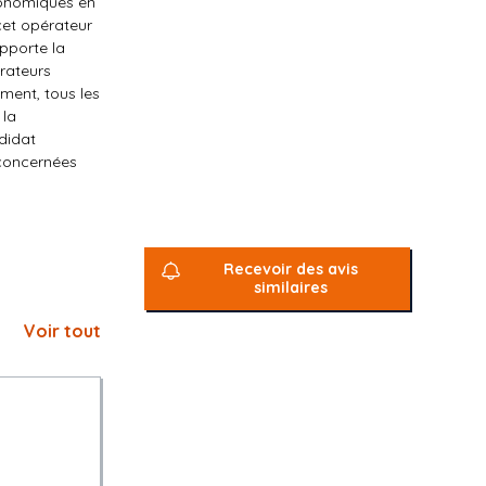
conomiques en
cet opérateur
apporte la
érateurs
ment, tous les
 la
ndidat
 concernées
 des
les
plus tard 10
réponse sera
Recevoir des avis
eption des
similaires
Voir tout