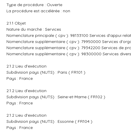
Type de procédure : Ouverte
La procédure est accélérée : non
2.1.1 Objet
Nature du marché : Services
Nomenclature principale ( cpv ): 98133100 Services d'appui relat
Nomenclature supplémentaire ( cpv ): 79950000 Services d'organ
Nomenclature supplémentaire ( cpv ): 79342200 Services de pr
Nomenclature supplémentaire ( cpv ): 98300000 Services diver
2.1.2 Lieu d'exécution
Subdivision pays (NUTS) : Paris ( FR101 )
Pays : France
2.1.2 Lieu d'exécution
Subdivision pays (NUTS) : Seine-et-Marne ( FR102 )
Pays : France
2.1.2 Lieu d'exécution
Subdivision pays (NUTS) : Essonne ( FR104 )
Pays : France