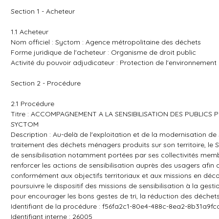
Section 1 - Acheteur
1.1 Acheteur
Nom officiel : Syctom : Agence métropolitaine des déchets
Forme juridique de l'acheteur : Organisme de droit public
Activité du pouvoir adjudicateur : Protection de l'environnement
Section 2 - Procédure
2.1 Procédure
Titre : ACCOMPAGNEMENT A LA SENSIBILISATION DES PUBLICS
SYCTOM
Description : Au-delà de l'exploitation et de la modernisation de s
traitement des déchets ménagers produits sur son territoire, le 
de sensibilisation notamment portées par ses collectivités mem
renforcer les actions de sensibilisation auprès des usagers afin d'
conformément aux objectifs territoriaux et aux missions en dé
poursuivre le dispositif des missions de sensibilisation à la ge
pour encourager les bons gestes de tri, la réduction des déchets 
Identifiant de la procédure : f56fa2c1-80e4-488c-8ea2-8b31a9fc
Identifiant interne : 26005