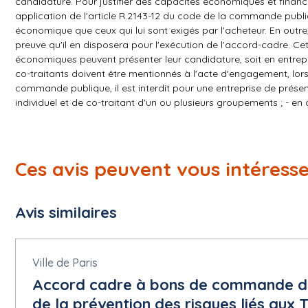
candidature. Pour justifier des capacités économiques et finan
application de l'article R.2143-12 du code de la commande pub
économique que ceux qui lui sont exigés par l'acheteur. En outre
preuve qu'il en disposera pour l'exécution de l'accord-cadre. C
économiques peuvent présenter leur candidature, soit en entrepr
co-traitants doivent être mentionnés à l'acte d'engagement, lors 
commande publique, il est interdit pour une entreprise de présent
individuel et de co-traitant d'un ou plusieurs groupements ; - e
seront rejetées dans leur ensemble. Dans le cas d'une candidatu
informations transmises au nom des co-traitants du groupement.
renseignements complémentaires qui leur seraient nécessaires au 
jours avant la date de remise des offres, une demande écrite vi
Ces avis peuvent vous intéress
alors adressée, par écrit, à tous les opérateurs économiques ayan
offres. Toute autre forme de demande ne sera pas traitée.
Base juridique :
Avis similaires
Directive 2014/24/UE
2.1.5 Conditions du marché public
Conditions de présentation :
Ville de Paris
Nombre maximal de lots pour lesquels un soumissionnaire peut p
Accord cadre à bons de commande de
Conditions du marché :
de la prévention des risques liés aux
Nombre maximal de lots pouvant être attribués à un soumission