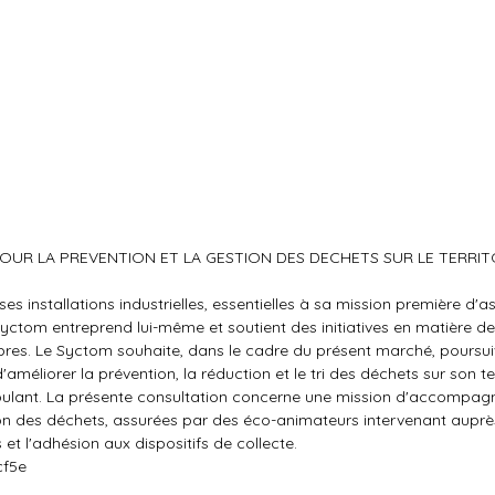
 POUR LA PREVENTION ET LA GESTION DES DECHETS SUR LE TERRIT
es installations industrielles, essentielles à sa mission première d'as
Syctom entreprend lui-même et soutient des initiatives en matière de
bres. Le Syctom souhaite, dans le cadre du présent marché, poursui
améliorer la prévention, la réduction et le tri des déchets sur son ter
coulant. La présente consultation concerne une mission d'accompa
stion des déchets, assurées par des éco-animateurs intervenant aupr
et l'adhésion aux dispositifs de collecte.
cf5e