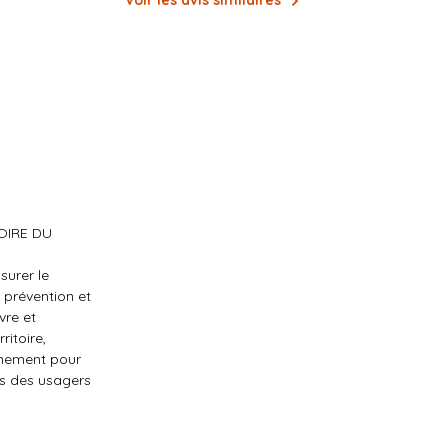
Voir les avis similaires
OIRE DU
surer le
 prévention et
vre et
ritoire,
gnement pour
ès des usagers