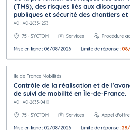
(TMS), des risques liés aux diisocyana
Section 5 - Lot
publiques et sécurité des chantiers et d
5.1 Identifiant technique du lot : LOT-0001
AO : AO-2633-1253
Titre : Prestations de sensibilisation en équipe
Description : Les actions de terrain constituent un levier central
75 - SYCTOM
Services
Procédure a
plus près des usages et des publics. Les interventions sont organ
(évolution des consignes, nouveaux flux, dysfonctionnements réc
Mise en ligne : 06/08/2026
Limite de réponse :
08
et des spécificités locales. Elles comprennent : un diagnostic de
lisibilité des consignes, les usages observés et les dysfonction
individualisés avec les habitants pour expliquer les consignes, l
déambulation dans l'espace public ou lors d'événements, favorisan
Ile de France Mobilités
dispositifs classiques. En amont des prestations, le titulaire d
et encadrés, afin de garantir la qualité, l'homogénéité et la fiab
Contrôle de la réalisation et de l'av
opérationnelle des interventions, en lien étroit avec le Syctom et
de suivi de mobilité en Île-de-France.
terrain ; remonter des informations qualitatives et quantitatives (
permettant de faire le constat de la situation et d'ajuster les act
AO : AO-2633-0410
Identifiant interne : 1
75 - SYCTOM
Services
Appel d'offre
5.1.1 Objet
Nature du marché : Services
Mise en ligne : 02/08/2026
Limite de réponse :
28