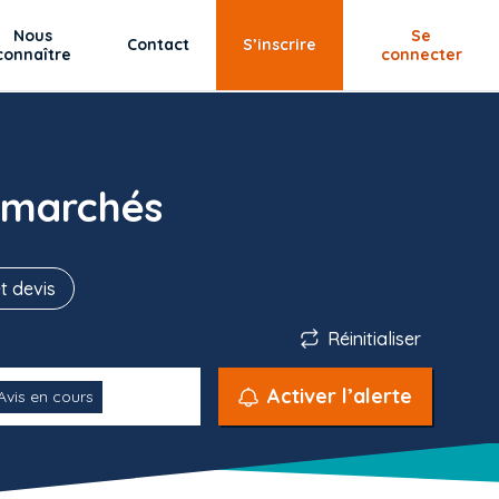
Nous
Se
Contact
S’inscrire
connaître
connecter
 marchés
t devis
Réinitialiser
Activer l’alerte
Avis en cours