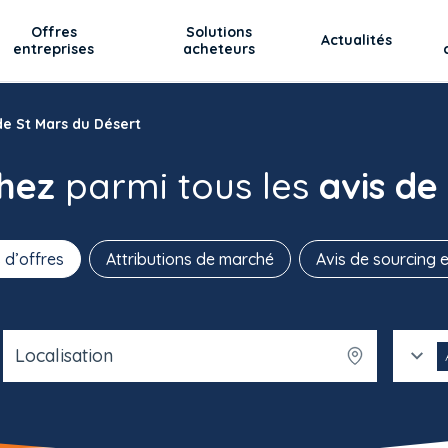
Offres
Solutions
Actualités
entreprises
acheteurs
de St Mars du Désert
chez
parmi tous les
avis de
 d’offres
Attributions de marché
Avis de sourcing e
Localisation