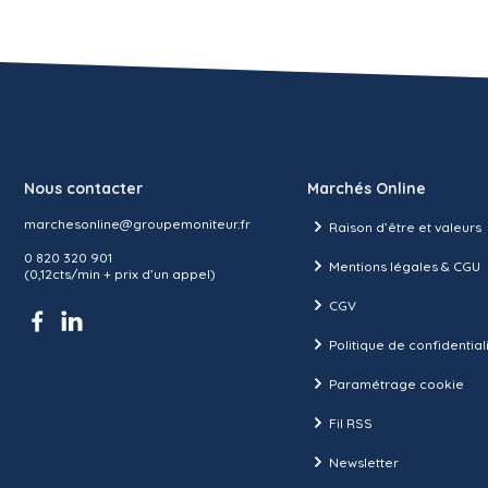
Nous contacter
Marchés Online
marchesonline@groupemoniteur.fr
Raison d’être et valeurs
0 820 320 901
Mentions légales & CGU
(0,12cts/min + prix d’un appel)
CGV
Politique de confidential
Paramétrage cookie
Fil RSS
Newsletter