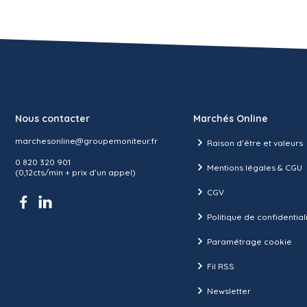
Nous contacter
Marchés Online
marchesonline@groupemoniteur.fr
Raison d’être et valeurs
0 820 320 901
Mentions légales & CGU
(0,12cts/min + prix d’un appel)
CGV
Politique de confidential
Paramétrage cookie
Fil RSS
Newsletter