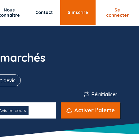
Nous
Se
Contact
S’inscrire
connaître
connecter
 marchés
t devis
Réinitialiser
Activer l’alerte
Avis en cours