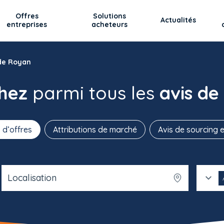
Offres
Solutions
Actualités
entreprises
acheteurs
 de Royan
chez
parmi tous les
avis de
 d’offres
Attributions de marché
Avis de sourcing e
Localisation