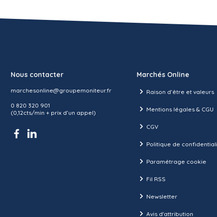
Nous contacter
Marchés Online
marchesonline@groupemoniteur.fr
Raison d’être et valeurs
0 820 320 901
Mentions légales & CGU
(0,12cts/min + prix d’un appel)
CGV
Politique de confidential
Paramétrage cookie
Fil RSS
Newsletter
Avis d'attribution