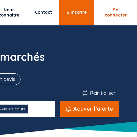
Nous
Se
Contact
S’inscrire
connaître
connecter
 marchés
t devis
Réinitialiser
Activer l’alerte
Avis en cours