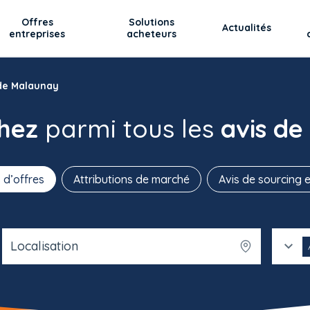
Offres
Solutions
Actualités
entreprises
acheteurs
 de Malaunay
chez
parmi tous les
avis de
 d’offres
Attributions de marché
Avis de sourcing e
Localisation