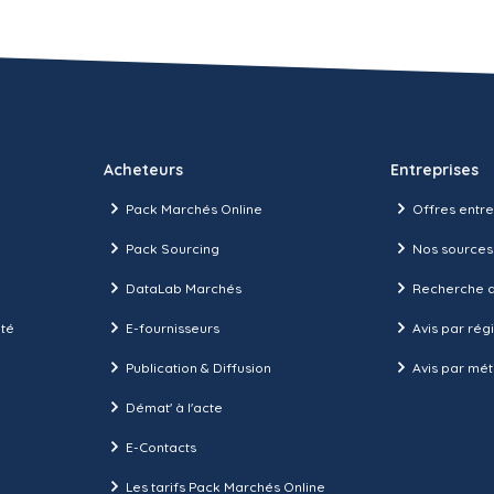
Acheteurs
Entreprises
Pack Marchés Online
Offres entre
Pack Sourcing
Nos sources
DataLab Marchés
Recherche d
ité
E-fournisseurs
Avis par rég
Publication & Diffusion
Avis par mét
Démat' à l'acte
E-Contacts
Les tarifs Pack Marchés Online