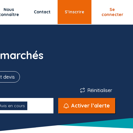
Nous
Se
Contact
S’inscrire
connaître
connecter
 marchés
t devis
Réinitialiser
Activer l’alerte
Avis en cours