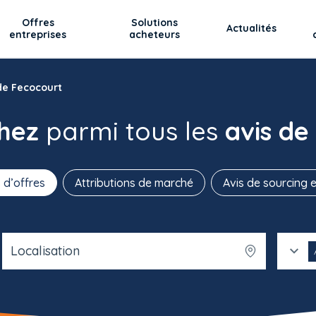
Offres
Solutions
Actualités
entreprises
acheteurs
 de Fecocourt
chez
parmi tous les
avis de
 d’offres
Attributions de marché
Avis de sourcing e
Localisation