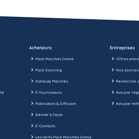
Acheteurs
Entreprises
Pack Marchés Online
Offres entre
Pack Sourcing
Nos sources
DataLab Marchés
Recherche d
ité
E-fournisseurs
Avis par rég
Publication & Diffusion
Avis par mét
Démat' à l'acte
E-Contacts
Les tarifs Pack Marchés Online