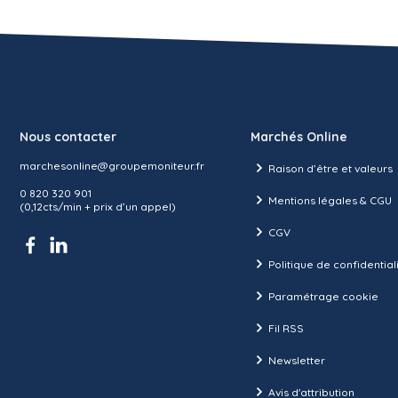
Nous contacter
Marchés Online
marchesonline@groupemoniteur.fr
Raison d’être et valeurs
0 820 320 901
Mentions légales & CGU
(0,12cts/min + prix d’un appel)
CGV
Politique de confidential
Paramétrage cookie
Fil RSS
Newsletter
Avis d'attribution