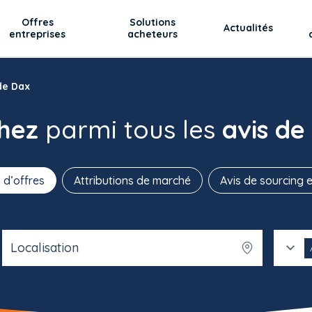
Offres
Solutions
Actualités
entreprises
acheteurs
de Dax
chez
parmi tous les
avis de
 d’offres
Attributions de marché
Avis de sourcing e
Localisation