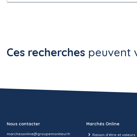
Ces recherches
peuvent v
Nous contacter
Marchés Online
marchesonline@groupemoniteur.fr
Raison d’être et valeurs