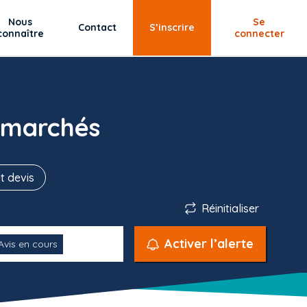
Nous
Se
Contact
S’inscrire
connaître
connecter
 marchés
t devis
Réinitialiser
Activer l’alerte
Avis en cours