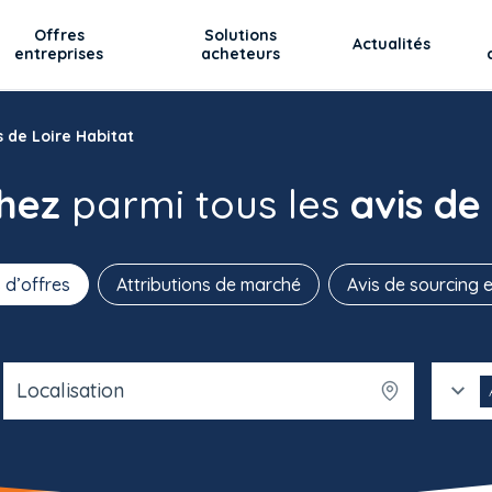
Offres
Solutions
Actualités
entreprises
acheteurs
 de Loire Habitat
chez
parmi tous les
avis de
 d’offres
Attributions de marché
Avis de sourcing e
Localisation