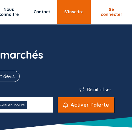
Nous
Se
Contact
S’inscrire
connaître
connecter
 marchés
t devis
Réinitialiser
Activer l’alerte
Avis en cours