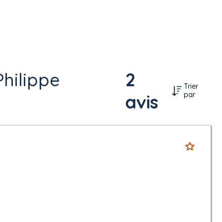
Philippe
2
Trier
par
avis