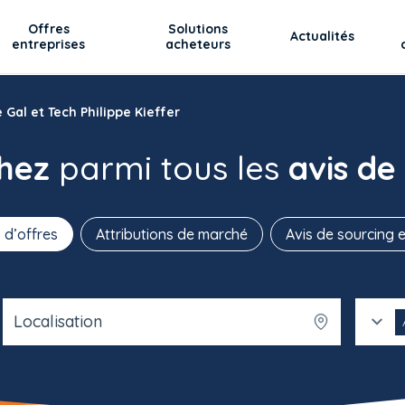
Offres
Solutions
Actualités
entreprises
acheteurs
Gal et Tech Philippe Kieffer
chez
parmi tous les
avis de
 d’offres
Attributions de marché
Avis de sourcing e
Localisation