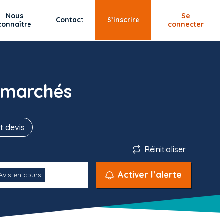
Nous
Se
Contact
S’inscrire
connaître
connecter
 marchés
t devis
Réinitialiser
Activer l’alerte
Avis en cours