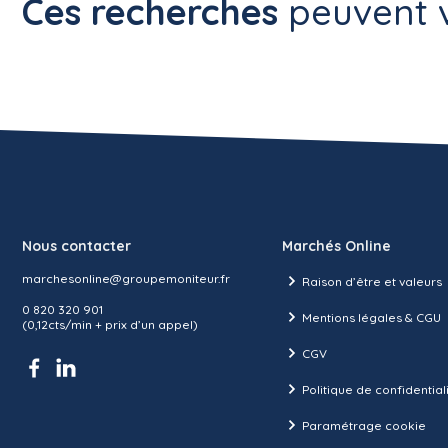
Ces recherches
peuvent v
Nous contacter
Marchés Online
marchesonline@groupemoniteur.fr
Raison d’être et valeurs
0 820 320 901
Mentions légales & CGU
(0,12cts/min + prix d’un appel)
CGV
Politique de confidential
Paramétrage cookie