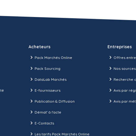
Acheteurs
Entreprises
Pack Marchés Online
Offres entre
Pack Sourcing
Nos sources
DataLab Marchés
Recherche d
ité
E-fournisseurs
Avis par rég
Publication & Diffusion
Avis par mét
Démat' à l'acte
E-Contacts
Les tarifs Pack Marchés Online