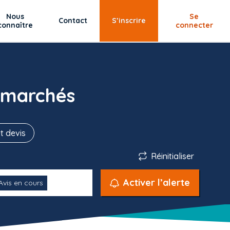
Nous
Se
Contact
S’inscrire
connaître
connecter
 marchés
t devis
Réinitialiser
Activer l’alerte
Avis en cours