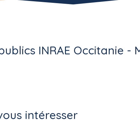
ublics INRAE Occitanie - M
ous intéresser