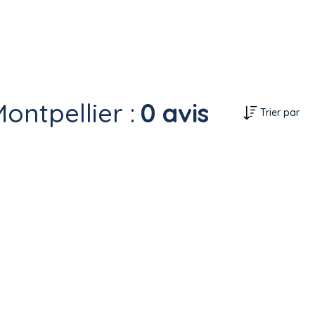
ontpellier :
0 avis
Trier par