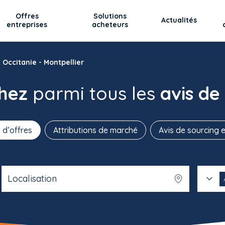
Offres
Solutions
Actualités
entreprises
acheteurs
Occitanie - Montpellier
chez
parmi tous les
avis de
 d’offres
Attributions de marché
Avis de sourcing e
Localisation