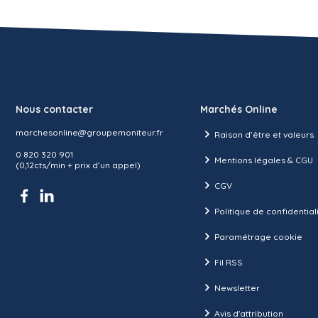
Nous contacter
Marchés Online
marchesonline@groupemoniteur.fr
Raison d’être et valeurs
0 820 320 901
Mentions légales & CGU
(0,12cts/min + prix d’un appel)
CGV
Politique de confidential
Paramétrage cookie
Fil RSS
Newsletter
Avis d'attribution