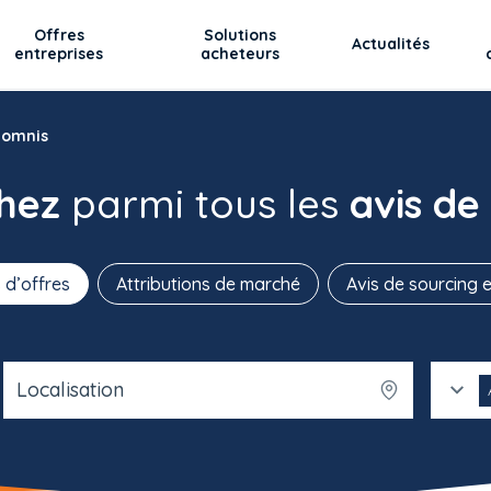
Offres
Solutions
Actualités
entreprises
acheteurs
Domnis
chez
parmi tous les
avis de
 d’offres
Attributions de marché
Avis de sourcing e
Localisation