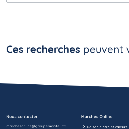
Ces recherches
peuvent v
Nous contacter
Marchés Online
marchesonline@groupemoniteur.fr
Raison d’être et valeurs