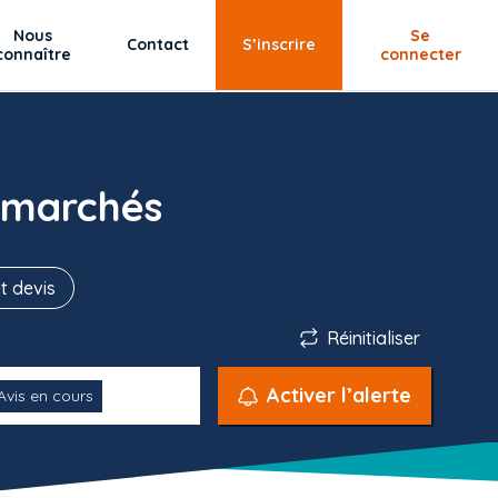
Nous
Se
Contact
S’inscrire
connaître
connecter
 marchés
t devis
Réinitialiser
Activer l’alerte
Avis en cours