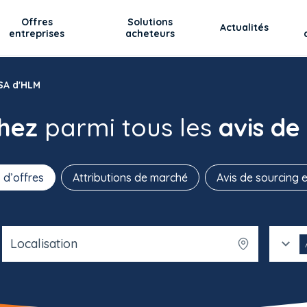
Offres
Solutions
Actualités
entreprises
acheteurs
SA d'HLM
chez
parmi tous les
avis de
 d’offres
Attributions de marché
Avis de sourcing e
Localisation