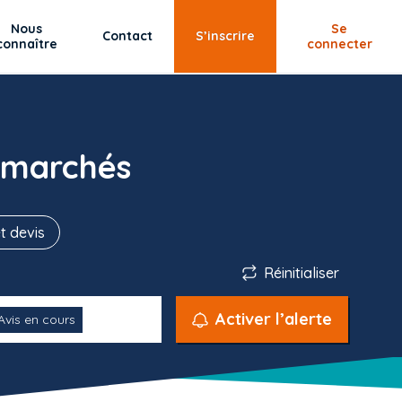
Nous
Se
Contact
S’inscrire
connaître
connecter
 marchés
t devis
Réinitialiser
Activer l’alerte
Avis en cours