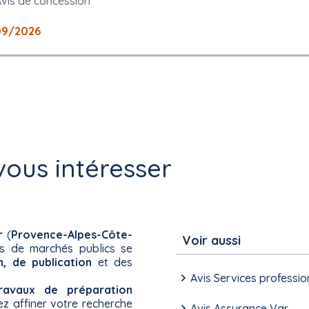
vis de concession
09/2026
ous intéresser
r
(
Provence-Alpes-Côte-
Voir aussi
es de marchés publics se
n, de publication
et des
Avis Services professio
ravaux de préparation
z affiner votre recherche
Avis Assurance Var