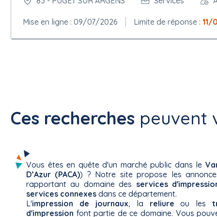
83 - PUGET SUR ARGENS
Services
A
Mise en ligne : 09/07/2026
Limite de réponse :
11/
Ces recherches
peuvent v
Vous êtes en quête d'un marché public dans le
Va
D’Azur (PACA)
) ? Notre site propose les annonc
rapportant au domaine des
services d'impressio
services connexes
dans ce département.
L'
impression de journaux
, la
reliure
ou les
t
d'impression
font partie de ce domaine. Vous pouve