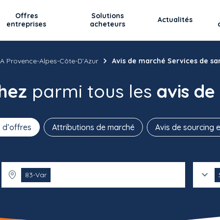
Offres
Solutions
Actualités
entreprises
acheteurs
A Provence-Alpes-Côte-D’Azur
Avis de marché Services de san
chez
parmi tous les
avis de
 d’offres
Attributions de marché
Avis de sourcing e
83-Var