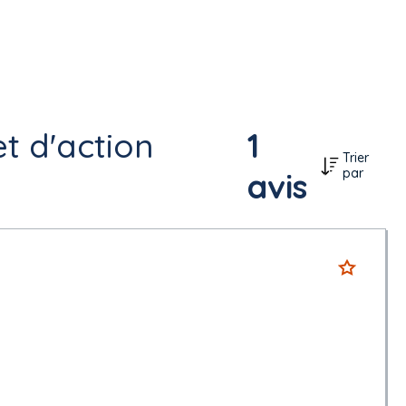
t d'action
1
Trier
par
avis