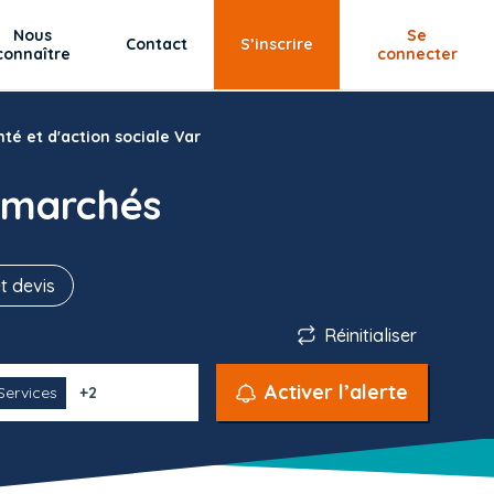
Nous
Se
Contact
S’inscrire
connaître
connecter
té et d'action sociale Var
 marchés
t devis
Réinitialiser
Activer l’alerte
Services
+2